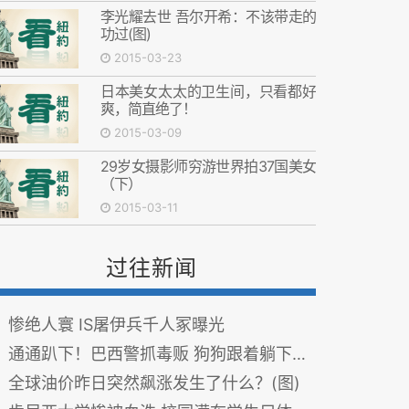
李光耀去世 吾尔开希：不该带走的
功过(图)
2015-03-23
日本美女太太的卫生间，只看都好
爽，简直绝了！
2015-03-09
29岁女摄影师穷游世界拍37国美女
（下）
2015-03-11
过往新闻
惨绝人寰 IS屠伊兵千人冢曝光
通通趴下！巴西警抓毒贩 狗狗跟着躺下来投降 图
全球油价昨日突然飙涨发生了什么？(图)