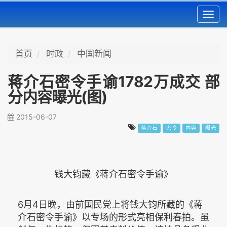
Toggl
navig
首页
时政
中国新闻
蒋介石密令手谕1782万成交 部
分内容曝光(图)
2015-06-07
蒋介石
密令
内容
曝光
钱大钧藏《蒋介石密令手谕》
6月4日晚，由前国民党上将钱大钧所藏的《蒋
介石密令手谕》以专场的形式亮相保利春拍。虽