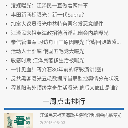
港媒曝光：江泽民一直做着两件事
丰田新商标曝光：新一代Supra？
加拿大议员曝光中共特务冒名发恶意邮件
江泽民宋祖英海政招待所淫乱幽会内幕曝光
亲信管海军 习访舟山三原因曝光 官媒回避敏感信息
活动人士卧底 俄国五毛党大曝光
敏感时期 江泽民奢侈生活被曝光
一针见血！蒋介石80年前的精彩演讲(图)
反共黑客曝光五毛数据库当局监控舆情分布状况
程慕阳海外顶级富豪生活曝光 幕后大靠山是谁？
一周点击排行
江泽民宋祖英海政招待所淫乱幽会内幕曝光
2015-06-03