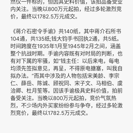
然仅一件标的，但因其史料价值，该拍品备受业
内关注。当晚以800万元起拍，经过多轮激烈竞
价，最终以1782.5万元成交。
《蒋介石密令手谕》共140纸，其中蒋介石所书
104通，共135纸;钱大钧手书回执2通，共5纸。
时间跨度在1935年1月至1945年2月之间，涵盖
整个抗战时期。手谕内容既有对时局的判断，也
有对下属的牢骚，如“钱主任：以后来电，每电
均须先签拟意见，再呈，不得原电搪塞，叫我自
拟办法。”而其中涉及的人物包括宋美龄、李宗
仁、薛岳、陈诚、顾祝同、宋子文、马相伯、虞
洽卿、杜月笙等。因该手谕极具史料价值，拍前
备受关注。当晚以800万元起拍，竞价气氛热
烈，不少场内外买家纷纷参与争夺，经过多轮激
烈竞价，最终以1782.5万元成交。