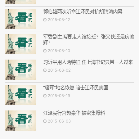
郭伯雄两次听命江泽民对抗胡锦涛内幕
2015-05-12
军委副主席要走人谁接班？张又侠还是房峰
辉？
2015-05-10
习近平用人两特征 任上海书记只带一人过来
2015-06-02
“瑷珲”地名恢复 暗击江泽民卖国
2015-05-19
江泽民行宫超豪华 被密集爆料
2015-06-03