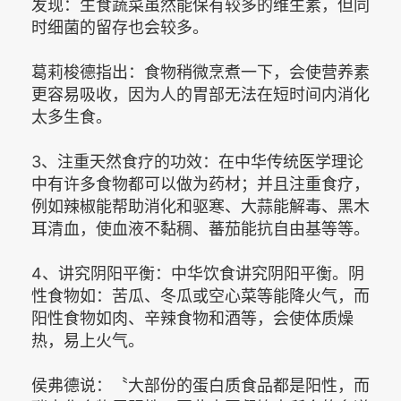
发现：生食蔬菜虽然能保有较多的维生素，但同
时细菌的留存也会较多。
葛莉梭德指出：食物稍微烹煮一下，会使营养素
更容易吸收，因为人的胃部无法在短时间内消化
太多生食。
3、注重天然食疗的功效：在中华传统医学理论
中有许多食物都可以做为药材；并且注重食疗，
例如辣椒能帮助消化和驱寒、大蒜能解毒、黑木
耳清血，使血液不黏稠、蕃茄能抗自由基等等。
4、讲究阴阳平衡：中华饮食讲究阴阳平衡。阴
性食物如：苦瓜、冬瓜或空心菜等能降火气，而
阳性食物如肉、辛辣食物和酒等，会使体质燥
热，易上火气。
侯弗德说：〝大部份的蛋白质食品都是阳性，而