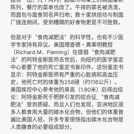
陈列，餐厅的菜单也改了。牛排的罪名被洗清，
而面包与面食则名声扫地；数十家烘焙坊与制面
厂接连倒闭，受到糟蹋的好食物更是不可胜数。
但是对于〝食肉减肥法〞的科学性，也有不少医
学专家持有异议。美国理查德・弗莱明教授
（Richard M．Fleming）在提倡〝食肉减肥
法〞的阿特金斯医师去世后，向纽约的医学鉴定
中心索要了他的死亡鉴定书复印件。这份鉴定书
显示：阿特金斯医师有严重的心脏病和高血压
史，他死亡时的体重为258磅（约116公斤）。
美国疾控中心参考他的身高（1.80米）后得出结
论：阿特金斯死于肥胖引发的综合征,〝食肉减
肥法〞受到质疑。而且人们也发现，亚洲地区很
多人都食用大量的碳水化合物，但他们的体重普
遍比美国人轻。许多专家很快指出碳水化合物是
人类膳食的必要组成部分。