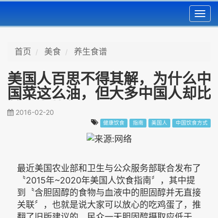
Toggl
navig
首页
美食
养生食谱
美国人百思不得其解，为什么中
国菜这么油，但大多中国人却比
美国人苗条呢？
2016-02-20
健康饮食
指南
美国人
中国饮食方式
最近美国农业部和卫生与公众服务部联合发布了
〝2015年~2020年美国人饮食指南〞，其中提
到〝含胆固醇的食物与血液中的胆固醇并无直接
关联〞，也就是说大家可以放心的吃鸡蛋了，推
翻了旧版建议的，民众一天胆固醇摄取应低于