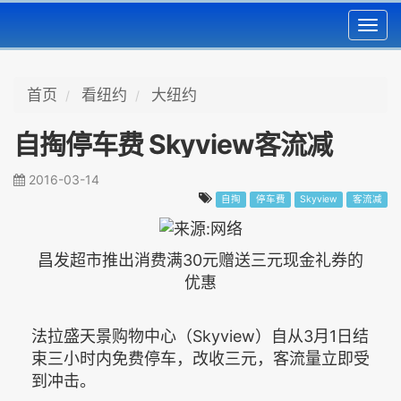
Toggl
navig
首页
看纽约
大纽约
自掏停车费 Skyview客流减
2016-03-14
自掏
停车費
Skyview
客流减
昌发超市推出消费满30元赠送三元现金礼券的
优惠
法拉盛天景购物中心（Skyview）自从3月1日结
束三小时内免费停车，改收三元，客流量立即受
到冲击。