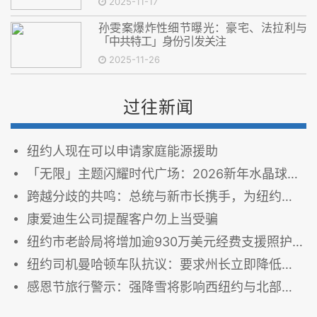
2025-11-17
孙雯案爆炸性细节曝光：豪宅、法拉利与
「中共特工」身份引发关注
2025-11-26
过往新闻
纽约人现在可以申请家庭能源援助
「无限」主题闪耀时代广场：2026新年水晶球以创新设计定义喜悦与光明
跨越分歧的共鸣：总统与新市长携手，为纽约铸就新篇章
康爱迪生公司提醒客户勿上当受骗
纽约市老龄局将增加逾930万美元经费支援照护者
纽约司机曼哈顿车队抗议：要求州长立即降低天价车保
感恩节旅行警示：强降雪将影响西纽约与北部地区