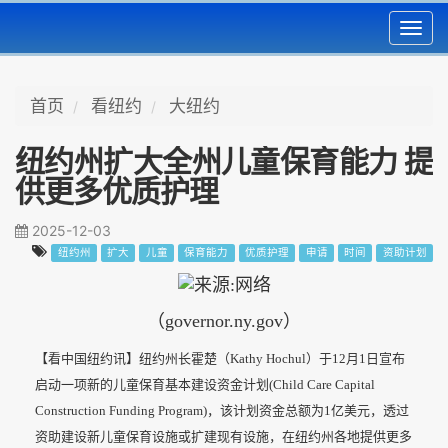
Toggl
navig
首页
看纽约
大纽约
纽约州扩大全州儿童保育能力 提
供更多优质护理
2025-12-03
纽约州
扩大
儿童
保育能力
优质护理
申请
时间
资助计划
（governor.ny.gov）
【看中国纽约讯】纽约州长霍楚（Kathy Hochul）于12月1日宣布
启动一项新的儿童保育基本建设资金计划(Child Care Capital
Construction Funding Program)，该计划资金总额为1亿美元，透过
资助建设新儿童保育设施或扩建现有设施，在纽约州各地提供更多