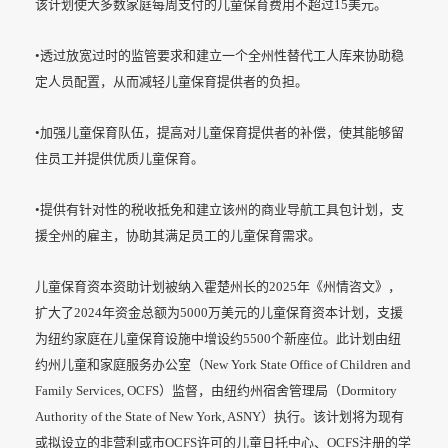
该计划使大多数家庭每周支付的儿童保育费用不超过15美元。
•透过放宽过时的监管要求和建立一个全州性替代工人库来协助稳
定人员配置，从而减轻儿童保育提供者的负担。
•加强儿童保育队伍，提高对儿童保育提供者的补偿，使其能够留
住员工并提供优质儿童保育。
•提供有针对性的税收抵免和建立该州的商业导航工具包计划，支
援全州的雇主，协助其满足员工的儿童保育需求。
儿童保育资本资助计划被纳入霍楚州长的2025年《州情咨文》，
扩大了2024年资金总额为5000万美元的儿童保育资本计划，支援
为纽约家庭在儿童保育设施中增设约5500个新座位。此计划由纽
约州儿童和家庭服务办公室（New York State Office of Children and
Family Services, OCFS）监督，由纽约州宿舍管理局（Dormitory
Authority of the State of New York, ASNY）执行。该计划将为现有
或拟设立的非营利或市OCFS许可的儿童日托中心、OCFS注册的学