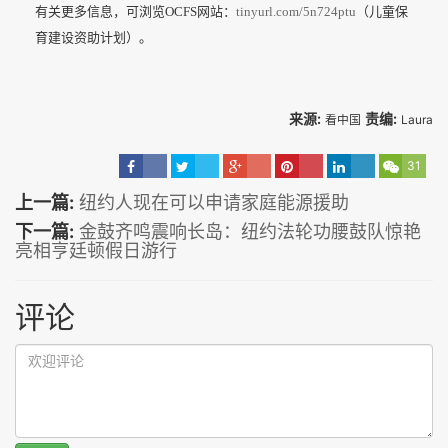
有关更多信息，可浏览OCFS网站：
tinyurl.com/5n724ptu
（儿童保
育建设资助计划）。
来源:
责编:
看中国
Laura
31
上一篇:
纽约人现在可以申请家庭能源援助
下一篇:
金鼓齐鸣震响长岛：纽约法轮功腰鼓队惊艳
亮相亨廷顿假日游行
评论