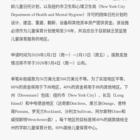
龄儿童日托计划，以及纽约市卫生和心理卫生局（New York City
Department of Health and Mental Hygiene）许可的团体日托计划的
设计、建造、重建、翻新、设备和其他资本资产提供资金。该设施
必须作为儿童保育计划使用至少8年，并且应位于目前缺乏受监管
儿童保育服务的地区。
申请时间为2026年2月2日（周一）∼2月13日（周五）。拨款发放
情况将不早于2026年5月4日（周一）公布。
单笔补助拨款为50万美元至500万美元不等。为了实现地区平等，
60%的资金将用于下州地区，40%的资金将用于州内其他地区。下
州（Downstate）包括：纽约市（New York City）、长岛（Long
Island）和中哈德逊地区（达奇斯Dutchess、奥兰治Orange、普特
南Putnam、罗克兰Rockland、沙利文Sullivan、阿尔斯特Ulster和
威彻斯特Westchester县）。每个地区的目标是将40%的拨款拨给全
州的学龄儿童保育计划，60%拨给儿童保育中心。