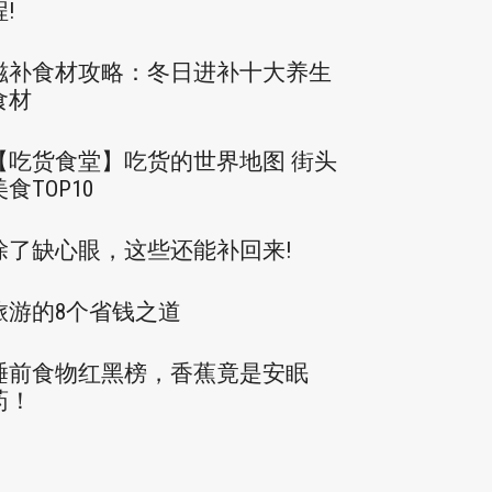
程!
滋补食材攻略：冬日进补十大养生
食材
【吃货食堂】吃货的世界地图 街头
美食TOP10
除了缺心眼，这些还能补回来!
旅游的8个省钱之道
睡前食物红黑榜，香蕉竟是安眠
药！