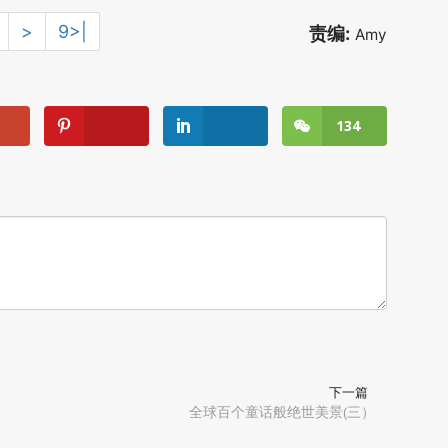
>
9>|
责编:
Amy
134
下一篇
全球百个童话般绝世美景(三）