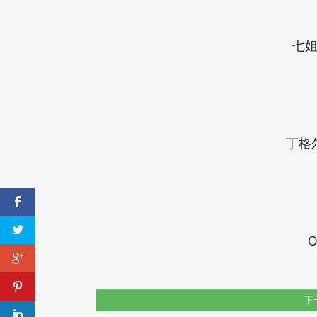
七
丁格
下