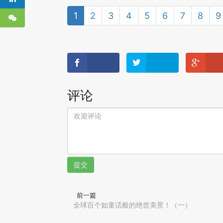
1
2
3
4
5
6
7
8
9
评论
提交
前一篇
全球百个如童话般的绝世美景！（一）