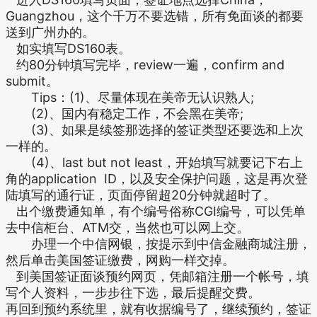
Guangzhou，这个千万不要选错，所有免面谈的都要
送到广州办的。
如实填写DS160表。
约80分钟填写完毕，review一遍，confirm and
submit。
Tips：(1)、尽量体现在美帝无认识熟人;
(2)、国内有稳定工作，不会黑在美帝;
(3)、如果是续签那选择的签证类型还要选和上次
一样的。
(4)、last but not least，开始填写就要记下右上
角的application ID，以及安全保护问题，这是再次登
陆填写的通行证，页面停留超20分钟就超时了。
出个缴费通知单，有个编号俗称CGI编号，可以凭单
去中信柜台、ATM交，当然也可以网上交。
办理一个中信网银，按提示到中信金融商城注册，
然后单击美国签证缴费，网购一样交掉。
到美国签证面谈预约网页，凭邮箱注册一个帐号，填
写个人资料，一步步往下选，最后提醒交费。
再回到预约系统里，就有收据编号了，继续预约，签证