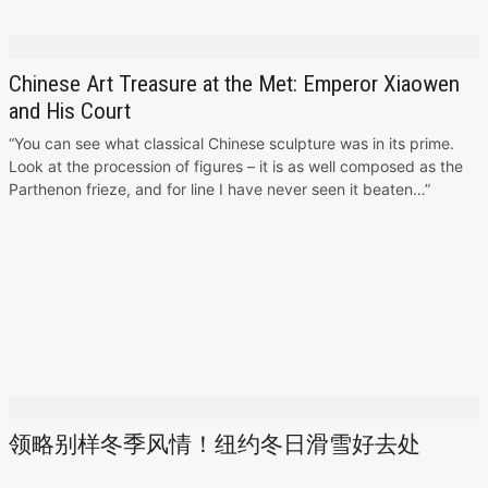
Chinese Art Treasure at the Met: Emperor Xiaowen
and His Court
“You can see what classical Chinese sculpture was in its prime.
Look at the procession of figures – it is as well composed as the
Parthenon frieze, and for line I have never seen it beaten…”
领略别样冬季风情！纽约冬日滑雪好去处