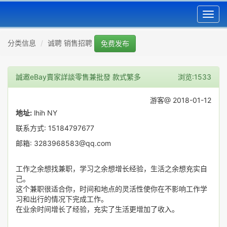
Toggl
navig
分类信息
诚聘 销售招聘
免费发布
誠邀eBay賣家詳談零售兼批發 款式繁多
浏览:1533
游客@ 2018-01-12
地址:
lhih NY
联系方式: 15184797677
邮箱: 3283968583@qq.com
工作之余想找兼职，学习之余想增长经验，生活之余想充实自
己。
这个兼职很适合你，时间和地点的灵活性使你在不影响工作学
习和出行的情况下完成工作。
在业余时间增长了经验，充实了生活更增加了收入。