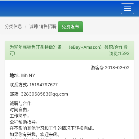
Toggl
navig
分类信息
诚聘 销售招聘
免费发布
为迎年底销售旺季特做准备。（eBay+Amazon）兼职/合作皆
可!
浏览:1592
游客@ 2018-02-02
地址:
lhih NY
联系方式: 15184797677
邮箱: 3283968583@qq.com
诚聘与合作:
时间自由，
工作简单，
全程帮助指导。
在不影响其他学习和工作的情况下轻松完成。
如果你有兴趣，欢迎来函。