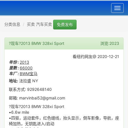
Toggl
navig
分类信息
买卖 汽车买卖
免费发布
?现车?2013 BMW 328xi Sport
浏览:2023
看纽约网友@ 2020-12-21
年份 :
2013
里数 :
66000
车厂 :
BWM宝马
地址:
法拉盛 NY
联系方式: 9292648140
邮箱: marvinbai52@gmail.com
?现车?2013 BMW 328xi Sport
▪️6.6w mile
▪️四驱，运动套件，红色缝线，抬头显示，倒车影像，导航，座
椅加热，无钥匙进入/启动