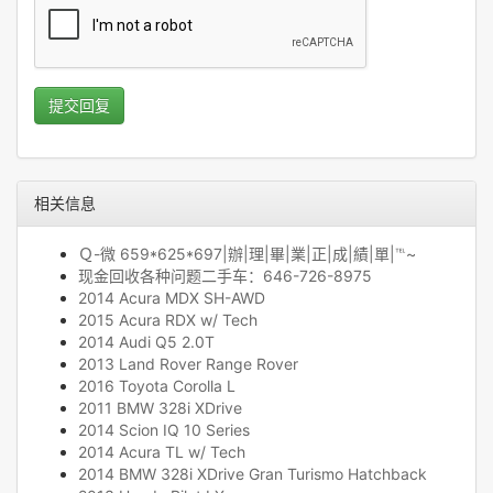
提交回复
相关信息
Ｑ-微 659*625*697|辦|理|畢|業|正|成|績|單|℡~
现金回收各种问题二手车：646-726-8975
2014 Acura MDX SH-AWD
2015 Acura RDX w/ Tech
2014 Audi Q5 2.0T
2013 Land Rover Range Rover
2016 Toyota Corolla L
2011 BMW 328i XDrive
2014 Scion IQ 10 Series
2014 Acura TL w/ Tech
2014 BMW 328i XDrive Gran Turismo Hatchback