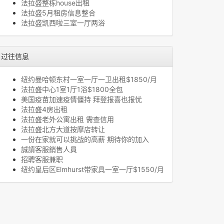
法拉盛整栋house出租
法拉盛5月租房信息整合
法拉盛凯西啦三室一厅两浴
过往信息
纽约曼哈顿东村一室一厅一卫出租$1850/月
法拉盛中心1室1厅1浴$1800全包
美国疫苗加速疫情僵持 拜登报喜也报忧
法拉盛4房出租
法拉盛老外公寓出租 需查信用
法拉盛北方大道按摩店转让
一份在家就可以挑战的高薪 期待你的加入
誠請客服銷售人員
招聘客服兼职
纽约皇后区Elmhurst带家具一室一厅$1550/月