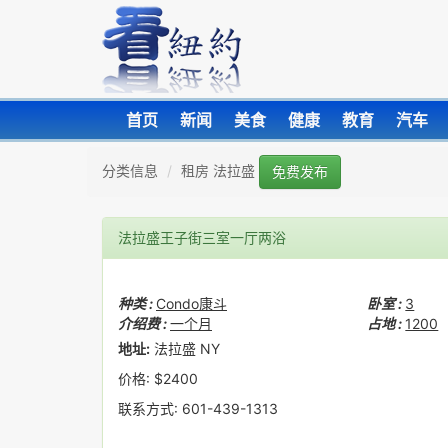
首页
新闻
美食
健康
教育
汽车
分类信息
租房 法拉盛
免费发布
法拉盛王子街三室一厅两浴
种类 :
Condo康斗
卧室 :
3
介绍费 :
一个月
占地 :
1200
地址:
法拉盛 NY
价格: $2400
联系方式: 601-439-1313