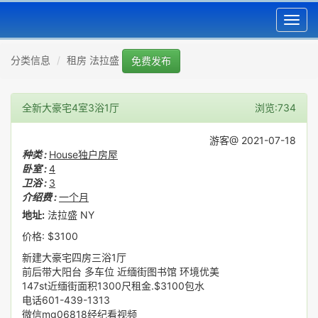
Toggl
navig
分类信息
租房 法拉盛
免费发布
全新大豪宅4室3浴1厅
浏览:734
游客@ 2021-07-18
种类 :
House独户房屋
卧室 :
4
卫浴 :
3
介绍费 :
一个月
地址:
法拉盛 NY
价格: $3100
新建大豪宅四房三浴1厅
前后带大阳台 多车位 近缅街图书馆 环境优美
147st近缅街面积1300尺租金.$3100包水
电话601-439-1313
微信mg06818经纪看视频