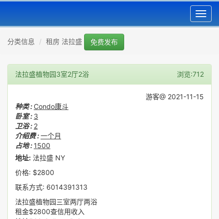
Toggl
navig
分类信息
租房 法拉盛
免费发布
法拉盛植物园3室2厅2浴
浏览:712
游客@ 2021-11-15
种类 :
Condo康斗
卧室 :
3
卫浴 :
2
介绍费 :
一个月
占地 :
1500
地址:
法拉盛 NY
价格: $2800
联系方式: 6014391313
法拉盛植物园三室两厅两浴
租金$2800查信用收入