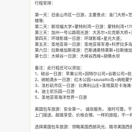
行程安排：
第一天：旧金山市区一日游，主要景点：金门大桥+艺
楼等;
第二天：斯坦福大学+蒙特利湾一日游：蒙特利湾+1
第三天：加州一号公路观光游：大苏尔+比克斯大桥+
第四天：环球影城一日游：环球影城+星光大道；
第五天：圣地亚哥一日游：圣地亚哥军港+科罗拉多岛
第六日：拉斯维加斯夜游：巴斯通奥特莱斯+拉斯维加
第七日：大峡谷一日游：大峡谷西缘+胡佛水坝
备注：此行程还可以添加：
1、硅谷一日游：苹果公司+因特尔公司+谷歌公司+
2、纳帕酒乡一日游：红木公园+sausalito岛+纳
3、洛杉矶市区一日游：比弗利山庄+圣塔莫尼卡海滩
4、迪士尼乐园一日游
5、圣地亚哥海洋世界一日游
美国包车旅游：安全第一， 诚信服务， 准时可靠，
上门接送、超值享受、价格合理、一样的旅程，不一
选择美国包车旅游：领略美国西部风光、踏寻美国西