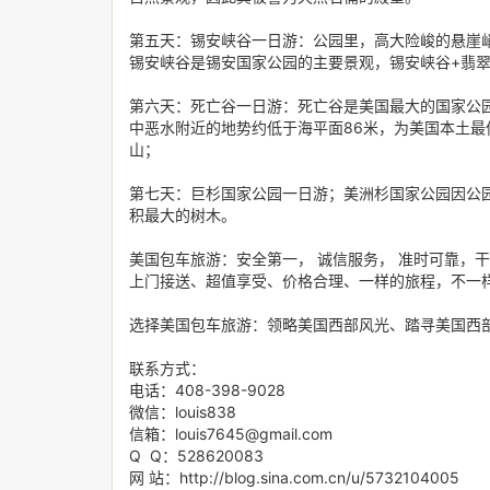
第五天：锡安峡谷一日游：公园里，高大险峻的悬崖
锡安峡谷是锡安国家公园的主要景观，锡安峡谷+翡翠
第六天：死亡谷一日游：死亡谷是美国最大的国家公园
中恶水附近的地势约低于海平面86米，为美国本土最低点
山；
第七天：巨杉国家公园一日游；美洲杉国家公园因公
积最大的树木。
美国包车旅游：安全第一， 诚信服务， 准时可靠，
上门接送、超值享受、价格合理、一样的旅程，不一
选择美国包车旅游：领略美国西部风光、踏寻美国西
联系方式：
电话：408-398-9028
微信：louis838
信箱：louis7645@gmail.com
Q Q：528620083
网 站：http://blog.sina.com.cn/u/5732104005