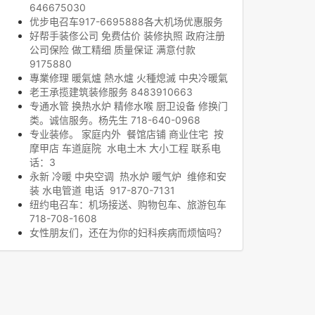
646675030
优步电召车917-6695888各大机场优惠服务
好帮手装俢公司 免费估价 装修执照 政府注册
公司保险 做工精细 质量保证 满意付款
9175880
專業修理 暖氣爐 熱水爐 火種熄滅 中央冷暖氣
老王承揽建筑装修服务 8483910663
专通水管 换热水炉 精修水喉 厨卫设备 修换门
类。诚信服务。杨先生 718-640-0968
专业装修。 家庭内外 餐馆店铺 商业住宅 按
摩甲店 车道庭院 水电土木 大小工程 联系电
话：3
永新 冷暖 中央空调 热水炉 暖气炉 维修和安
装 水电管道 电话 917-870-7131
纽约电召车：机场接送、购物包车、旅游包车
718-708-1608
女性朋友们，还在为你的妇科疾病而烦恼吗？