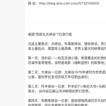
网 站：http://blog.sina.com.cn/u/5732104005
美国“西部五大峡谷”7日游行程
沿途主要景点：大峡谷、布莱斯峡谷、锡安峡谷、死
本土最低点、美国本土最高峰、世界上最大的树等自
第一天：洛杉矶——哈瓦苏湖小镇，参观著名的伦敦桥，
苏湖市复原使用，该桥是电影《魂断蓝桥》的取景地
第二天：大峡谷一日游：大峡谷1979年被列为世界遗产
公里，是科罗拉多河历经万年切割出来的；
第三天：羚羊峡谷一日游：羚羊彩穴+格伦大坝+马
景点， 谷内岩石被山洪冲刷得如梦幻世界。
第四天：布赖斯峡谷一日游：是由侵蚀而成的巨大自
自然景观，因此其被誉为天然石俑的殿堂。