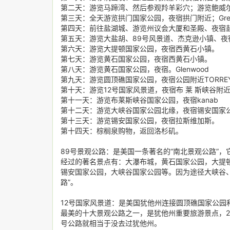
第二天：游览马蹄湾、然后参观羚羊彩穴；游览鲍威尔
第三天：全天游览拱门国家公园，夜宿拱门附近；Green 
第四天：前往盐湖城、游览州议会大厦和圣殿、夜宿
第五天：游览大盐胡、89号风景道、杰克逊小镇、夜
第六天：游览大提顿国家公园，夜宿西黄石小镇。
第七天：游览黄石国家公园，夜宿西黄石小镇。
第八天：游览黄石国家公园，夜宿。Glenwood
第九天：游览圆顶礁国家公园，夜宿公园附近TORREY或者
第十天：游览12号国家风景道，夜宿布 莱 斯峡谷附近；G
第十一天：游览布莱斯峡谷国家公园，夜宿kanab
第十二天：游览大峡谷国家公园北缘，夜宿锡安国家公园
第十三天：游览锡安国家公园，夜宿拉斯维加斯。
第十四天：棕榈泉购物，返回洛杉矶。
89号景观公路：是美国一条著名的“南北景观公路”
经过的著名景点有：大瀑布城，黄石国家公园，大提
锡安国家公园，大峡谷国家公园等。因为途径大峡谷
路”。
12号国家风景道：是美国犹他州连接圆顶礁国家公园
最美的十大景观公路之一，是犹他州重要旅游景点，20
号公路就相当于没去过犹他州。