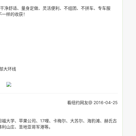
，干净舒适、量身定做、灵活便利、不组团、不拼车、专车服
不一样的收获！
西部大环线
看纽约网友@ 2016-04-25
福大学、苹果公司、17哩、卡梅尔、大苏尔、海豹滩、赫氏古
弗利山庄、圣地亚哥军港等。