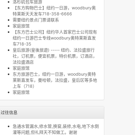
洛杉矶包车旅游
【东方购物巴士】纽约一日游，woodbury奥
特莱斯天天发车718-358-6666
需要纽约景点门票请联系
家庭旅馆
【东方巴士公司】纽约华人首家巴士公司现有
纽约一日游巴士专线woodbury奥特莱斯直发
车718-35
皇后旅游(皇後旅遊) ----- 纽约、法拉盛旅行
社，订机票，便宜机票，特价机票，订酒店，
法拉盛酒店
家庭旅馆
东方旅游巴士，纽约一日游，woodbury奥特
莱斯直发车，曼哈顿，法拉盛，皇后区等多地
上车（718）
家庭旅馆
过往信息
急通水管漏水,修水管,换窗,装修,水电,地下水倒
灌等问题,但礼拜天不知做工。谢谢