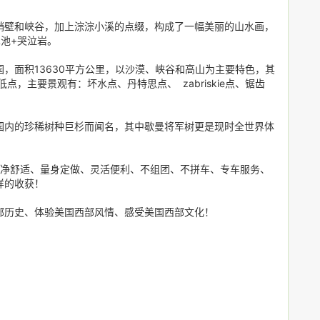
峭壁和峡谷，加上淙淙小溪的点缀，构成了一幅美丽的山水画，
池+哭泣岩。
，面积13630平方公里，以沙漠、峡谷和高山为主要特色，其
，主要景观有：坏水点、丹特思点、 zabriskie点、锯齿
园内的珍稀树种巨杉而闻名，其中歇曼将军树更是现时全世界体
干净舒适、量身定做、灵活便利、不组团、不拼车、专车服务、
样的收获！
部历史、体验美国西部风情、感受美国西部文化！