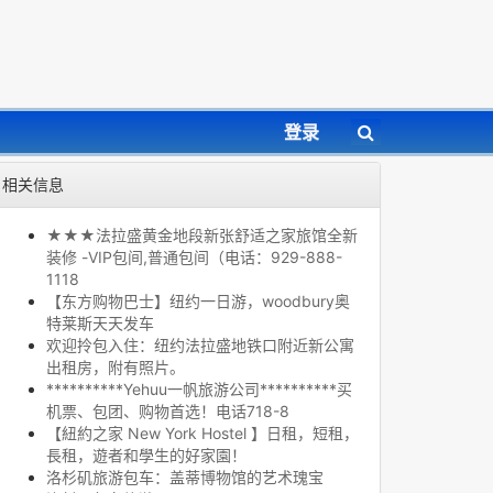
登录
相关信息
★★★法拉盛黄金地段新张舒适之家旅馆全新
装修 -VIP包间,普通包间（电话：929-888-
1118
【东方购物巴士】纽约一日游，woodbury奥
特莱斯天天发车
欢迎拎包入住：纽约法拉盛地铁口附近新公寓
出租房，附有照片。
**********Yehuu一帆旅游公司**********买
机票、包团、购物首选！电话718-8
【紐約之家 New York Hostel 】日租，短租，
長租，遊者和學生的好家園！
洛杉矶旅游包车：盖蒂博物馆的艺术瑰宝