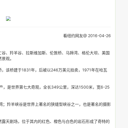
看纽约网友@ 2016-04-26
亡谷、羚羊谷、拉斯维加斯、伦敦桥、马蹄湾、格伦大坝、美国
然景观。
该桥建于1831年，后被以246万美元拍卖，1971年在哈瓦
；
，是世界第七大奇观，全长349公里，深达1500米，宽6-25
蹄湾；羚羊峡谷是世界上著名的狭缝型峡谷之一，也是著名的摄影
然露天剧场，位于其内的红色、橙色与白色的岩石形成了奇特的