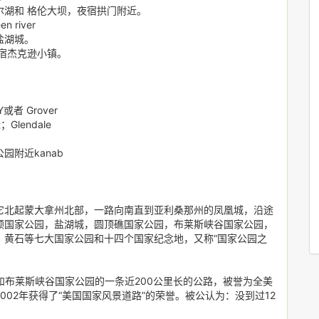
湖和 格伦大坝，夜宿拱门附近。
river
盐湖城。
宿杰克逊小镇。
 Grover
lendale
附近kanab
，它北起蒙大拿州北部，一路向南直到亚利桑那州的凤凰城，沿途
顿国家公园，盐湖城，圆顶礁国家公园，布莱斯峡谷国家公园，
、黄石等七大国家公园和十四个国家纪念地，又称“国家公园之
和布莱斯峡谷国家公园的一条近200公里长的公路，被誉为全美
02年获得了“美国国家风景道路”的荣誉。被公认为：没到过12