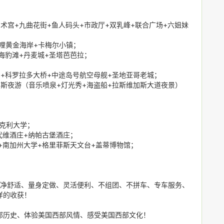
术宫+九曲花街+鱼人码头+市政厅+双乳峰+联合广场+六姐妹
7哩黄金海岸+卡梅尔小镇；
海豹滩+丹麦城+圣塔芭芭拉；
+科罗拉多大桥+中途岛号航空母舰+圣地亚哥老城；
斯夜游（音乐喷泉+灯光秀+海盗船+拉斯维加斯大道夜景）
伯克利大学；
帕蒙代维酒庄+纳帕古堡酒庄；
+南加州大学+格里菲斯天文台+盖蒂博物馆；
干净舒适、量身定做、灵活便利、不组团、不拼车、专车服务、
样的收获！
部历史、体验美国西部风情、感受美国西部文化！