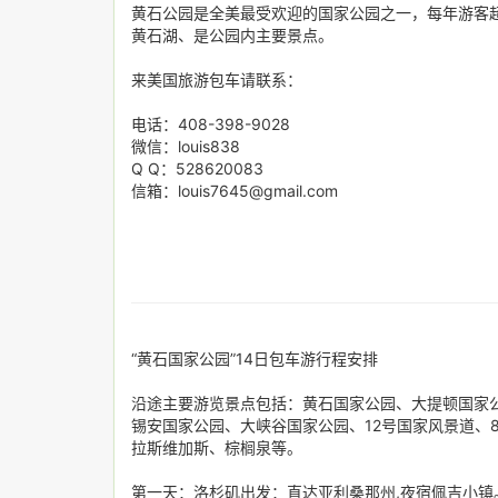
黄石公园是全美最受欢迎的国家公园之一，每年游客超
黄石湖、是公园内主要景点。
来美国旅游包车请联系：
电话：408-398-9028
微信：louis838
Q Q：528620083
信箱：louis7645@gmail.com
“黄石国家公园”14日包车游行程安排
沿途主要游览景点包括：黄石国家公园、大提顿国家
锡安国家公园、大峡谷国家公园、12号国家风景道、
拉斯维加斯、棕榈泉等。
第一天：洛杉矶出发：直达亚利桑那州,夜宿佩吉小镇