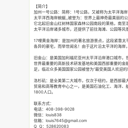
【简介】
加州一号公路：简称：1号公路，又被称为太平洋海
太平洋西海岸蜿蜒,,被誉为：世界上最神奇最美丽的
它北起旧金山红树林国家森林公园南段的莱格，南至洛杉
太平洋沿岸诸多城市，还提供了前往海滩、公园等风
17哩黄金海岸：是加州的著名旅游景点，这段紧靠太
各异的豪宅，而举世闻名！由于这片沿太平洋的海岸
旧金山：是美国加利福尼亚州太平洋沿岸港口城市，
世界最重要的高新技术研发基地和美国西部重要的金
足，临近众多美国国家公园被誉为“最受美国人欢迎的
洛杉矶：是全美第二大城市，仅次于纽约，是西部最
贸易和高等教育中心之一，是美国石油化工、海洋、
1800人口。
联系方式：
电话：408-398-9028
微信：louis838
信箱：louis7645@gmail.com
Q Q：528620083