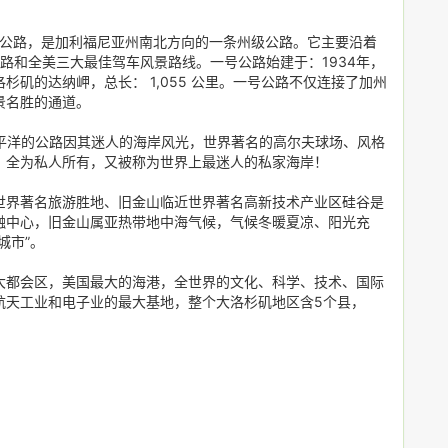
岸公路，是加利福尼亚州南北方向的一条州级公路。它主要沿着
公路和全美三大最佳驾车风景路线。一号公路始建于：1934年，
矶的达纳岬，总长： 1,055 公里。一号公路不仅连接了加州
景名胜的通道。
平洋的公路因其迷人的海岸风光，世界著名的高尔夫球场、风格
，全为私人所有，又被称为世界上最迷人的私家海岸！
世界著名旅游胜地、旧金山临近世界著名高新技术产业区硅谷是
融中心，旧金山属亚热带地中海气候，气候冬暖夏凉、阳光充
城市”。
大都会区，美国最大的海港，全世界的文化、科学、技术、国际
航天工业和电子业的最大基地，整个大洛杉矶地区含5个县，