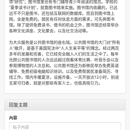
项“研究”；图书馆里也有专门辅导青少年阅读的馆员。学校的
“夏季读书计划”，就靠图书馆来实施。图书馆内收藏的，已远
远不不只是图书，还包括互联网的数据库。而且到图书馆上
网，全是免费的。居民有任何信息方面的需求，可先奔图书
馆。除了提供免费读书、借书的机会之外，图书馆还经常举办
各种文化讲座、文化聚会，以及社交活动等。
为大众服务是公共图书馆的座右铭。公共图书馆的大门对“所有
人”敞开，是基于美国宪法中“人人生来平等”的理念。经过两百
多年的发展和完善，它已经完全融入人们的生活之中了。每年
光顾公共图书馆的人次远远超过观看体育比赛、听音乐会以及
参观博物馆的人次总和。公共图书馆还为新移民举办免费英语
辅导、免费初级电脑知识培训，以及免费帮居民准备简历、寻
找工作。馆内冬暖夏凉，设施齐备，一天开放达12小时，别说
无家可归者，就是对那些有家人士，也极具吸引力。
回复主题
內容