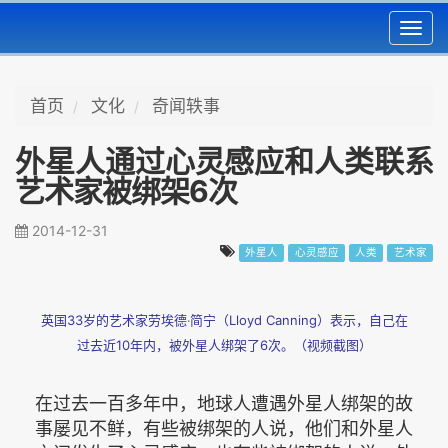
Toggl
navig
首页
文化
奇闻轶事
外星人通过心灵感应和人类联系
艺术家被绑架6次
2014-12-31
外星人
心灵感应
人类
艺术家
英国33岁的艺术家劳埃德‧简宁（Lloyd Canning）表示，自己在
过去近10年内，被外星人绑架了6次。（视频截图）
在过去一百多年中，地球人遭遇外星人绑架的故
事屡见不鲜，有些被绑架的人说，他们和外星人