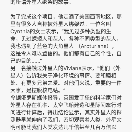
的所谓外星人绑架的故事。
为了完成这个项目，他走遍了美国西南地区，那
里有很多人自称被外星人绑架过。一位名叫
Cynthia的女士表示，“我见过多种类型的生
命，见过蝾螈人和灰人，各种不同类型的灰人，
我也遇到了蓝色的大角星人 （Arcturians），
这是令人难以置信的。他们都有自己的个性，自
己的目的......”
另一名接触过外星人的Viviane表示，“他们（外
星人）告诉我关于净化环境的事情、要和睦相
处、有更多兄弟之爱。对他们来说，重要的一件
大事，是摆脱核电站。”
令据俄罗斯媒体报导，英国爱丁堡的科学家们对
外星人存在机率、太空飞船建造和星际间旅行时
间进行计算后，得出结论显示，其实外星人的探
测器早就伸向了我们，密切观察着人类，外星文
明可能比我们人类发达几千倍甚至几百万倍以