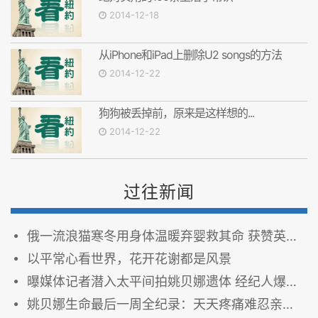
2014-12-18
从iPhone和iPad上删除U2 songs的方法
2014-12-22
狗狗被丢掉前，原来是这样想的...
2014-12-22
过往新闻
俄一流浪猫寒冬用身体温暖弃婴救其命 获赞英雄(图)
以平常心看世界，花开花谢都是风景
曝媒体记者潜入太平间拍姚贝娜遗体 经纪人爆粗怒斥
姚贝娜生命最后一周全纪录：天天疼痛难忍亲口提捐献（组图）