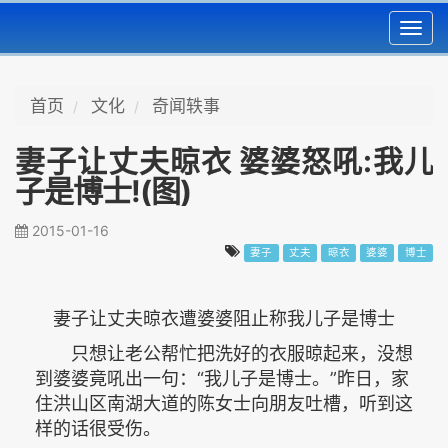
Toggl
navig
首页
文化
奇闻轶事
妻子让丈夫晾衣 婆婆怒吼:我儿
子是博士!(图)
2015-01-16
妻子
丈夫
晾衣
婆婆
博士
妻子让丈夫晾衣遭婆婆阻止称我儿子是博士
只想让老公帮忙把洗好的衣服晾起来，没想
到婆婆竟吼出一句：“我儿子是博士。”昨日，家
住洪山区南湖大道的陈女士向朋友吐槽，听到这
样的话很受伤。