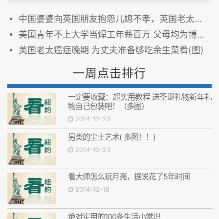
中国婆婆向英国朋友抱怨儿媳不孝，英国老太太的话让她沉默了
美国青年不上大学当焊工年薪百万 父母均为博士(图)
美国老太癌症晚期 为丈夫准备够吃余生菜肴(图)
一周点击排行
一定要收藏：超实用教程 送圣诞礼物新年礼
物自己包装吧！（多图）
2014-12-23
另类的尘土艺术( 多图！！)
2014-12-23
看大师怎么玩月亮，据说花了5年时间
2014-12-18
绝对实用的100条生活小常识