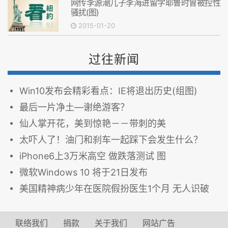
网传李源潮儿子李海进留学耶鲁时曾被控性
骚扰(图)
2015-01-20
过往新闻
Win10发布会精彩看点：IE将退出历史(组图)
最后一片净土—谢绝游客？
仙人掌开花，美到惊艳－－带刺的美
太吓人了！油门和刹车一起踩下会发生什么？
iPhone6上3万米高空 做跌落测试 图
微软Windows 10 将于21日发布
美国精神病少年在医院假扮医生1个月 无人识破
联络我们
捐款
关于我们
网站广告