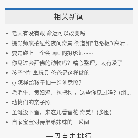
相关新闻
老天有没有眼 命运可以改变吗
摄影师航拍纽约夜间奇景 街道如“电路板”(高清组图)
要是碰上一个会画画的摄影师······
你见过会拜佛的动物吗？精心整理，太有爱了！
孩子“偷”拿玩具 爸爸是这样做的
ღ 怎样给孩子拍一组创意照？
毛毛牛、贵妇鸡、拖把狗 ，这些你见过吗？(组图)
动物们的亲子照
圣诞没下雪，来这儿看雪花 奇美！(多图)
自家宝宝对待弟弟妹妹的一瞬间
一周点击排行