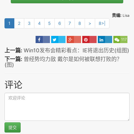
责编:
Lisa
1
2
3
4
5
6
7
8
>
8>|
117
上一篇:
Win10发布会精彩看点：IE将退出历史(组图)
下一篇:
曾经势均力敌 戴尔是如何被联想打败的？
(图)
评论
提交