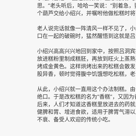
思。”老头听后，哈哈一笑说：“别着急
个葫芦交给小绍兴，并嘱咐他做松糕时将
老人说完话就像一阵清风一样不见了，小
口在一起的破碗时，猛然醒悟到这就是吕
小绍兴高高兴兴地回到家中，按照吕洞宾
放进糕粉里制成糕胚，再放到旺火上蒸熟
烤成金黄色。这样烘烤出来的松糕会散发
股异香，顿时觉得腹中饥饿想吃松糕，老
从此，小绍兴就一直用这个办法制糕。由
绝口。于是改松糕的名为“香糕”，又因为
后来，人们才知道这香糕里放进去的药就
健脾和胃、增进食欲，适用于脾胃气滞以
不衰、备受人欢迎的传统小吃。