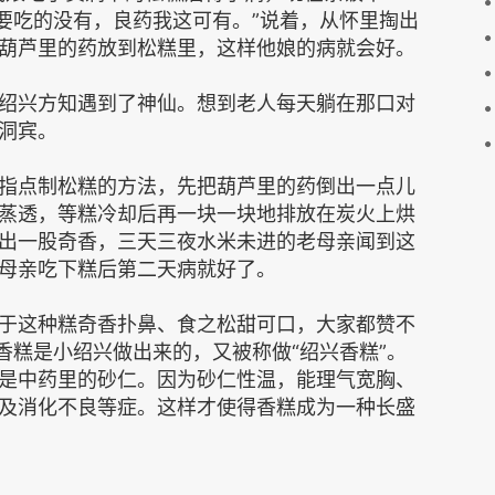
，要吃的没有，良药我这可有。”说着，从怀里掏出
葫芦里的药放到松糕里，这样他娘的病就会好。
绍兴方知遇到了神仙。想到老人每天躺在那口对
洞宾。
指点制松糕的方法，先把葫芦里的药倒出一点儿
蒸透，等糕冷却后再一块一块地排放在炭火上烘
出一股奇香，三天三夜水米未进的老母亲闻到这
母亲吃下糕后第二天病就好了。
于这种糕奇香扑鼻、食之松甜可口，大家都赞不
香糕是小绍兴做出来的，又被称做“绍兴香糕”。
是中药里的砂仁。因为砂仁性温，能理气宽胸、
及消化不良等症。这样才使得香糕成为一种长盛