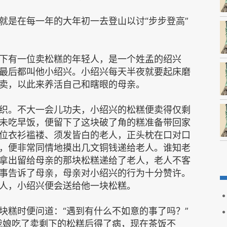
就是在每一年的大年初一去登山以讨“步步登高”
下有一位卖松糕的年轻人，是一个姓孟的绍兴
最后都叫他小绍兴。小绍兴每天半夜就要起床磨
卖，以此来养活自己和瞎眼的母亲。
织。不大一会儿功夫，小绍兴的松糕便卖得仅剩
未吃早饭，便留下了这块破了角的糕准备带回家
位衣衫褴褛、须发皆白的老人，正头枕在口对口
，便非常同情地摸出几文铜钱递给老人。谁知老
拿出留给母亲的那块松糕递给了老人，老人不客
事告诉了母亲，母亲对小绍兴的行为十分赞许。
人，小绍兴便会送给他一块松糕。
块糕时便问道：“遇到有什么不如意的事了吗？”
我娘吃了卖剩下的松糕后得了病，现在茶饭不