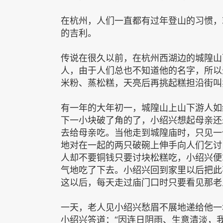
在杭州，人们一直都有过年登山的习惯，
的吉利。
传说在很久以前，在杭州西湖边的城隍山
人，由于人们总也不知道他的名字，所以
米粉、蒸松糕，天亮后再挑起糕担沿街叫
有一年的大年初一，城隍山上山下游人如
下一小块破了角的了，小绍兴想起母亲还
去给母亲吃。当他走到城隍庙时，只见一
地对在一起的两只破碗上伸手向人们乞讨
人却不要铜钱只要讨块松糕吃，小绍兴便
气地吃了下去。小绍兴回到家里以后把此
这以后，每天走过庙门口时只要看见那老
一天，老人见小绍兴愁眉不展地递给他一
小绍兴答道：“因连日阴雨、生意清淡，