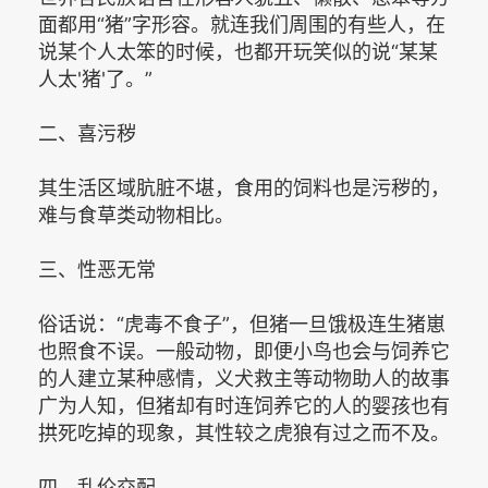
面都用“猪”字形容。就连我们周围的有些人，在
说某个人太笨的时候，也都开玩笑似的说“某某
人太'猪'了。”
二、喜污秽
其生活区域肮脏不堪，食用的饲料也是污秽的，
难与食草类动物相比。
三、性恶无常
俗话说：“虎毒不食子”，但猪一旦饿极连生猪崽
也照食不误。一般动物，即便小鸟也会与饲养它
的人建立某种感情，义犬救主等动物助人的故事
广为人知，但猪却有时连饲养它的人的婴孩也有
拱死吃掉的现象，其性较之虎狼有过之而不及。
四、乱伦交配