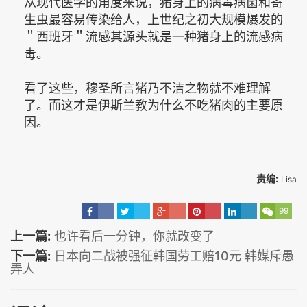
从现代医学的角度来说，猪身上的病毒病菌和寄
生虫最容易传染给人，上世纪之初大规模爆发的
＂西班牙＂流感其源头就是一种猪身上的流感病
毒。
看了这些，穆圣所言猪乃不洁之物就不难理解
了。而这才是伊斯兰教为什么不吃猪肉的主要原
因。
责编:
Lisa
99
上一篇:
也许看后一分钟，你就改变了
下一篇:
日本向二战被强征韩国劳工赔10元 韩媒斥愚
弄人