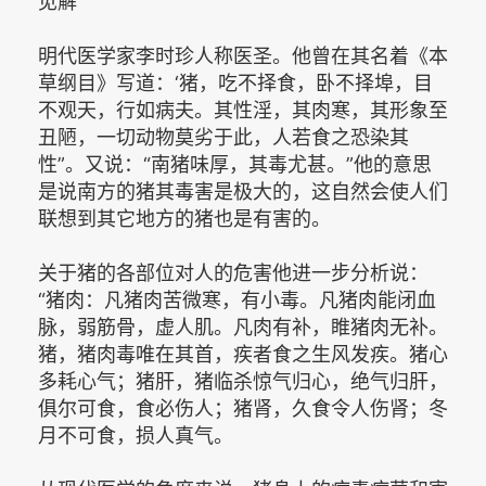
见解
明代医学家李时珍人称医圣。他曾在其名着《本
草纲目》写道：‘猪，吃不择食，卧不择埠，目
不观天，行如病夫。其性淫，其肉寒，其形象至
丑陋，一切动物莫劣于此，人若食之恐染其
性”。又说：“南猪味厚，其毒尤甚。”他的意思
是说南方的猪其毒害是极大的，这自然会使人们
联想到其它地方的猪也是有害的。
关于猪的各部位对人的危害他进一步分析说：
“猪肉：凡猪肉苦微寒，有小毒。凡猪肉能闭血
脉，弱筋骨，虚人肌。凡肉有补，睢猪肉无补。
猪，猪肉毒唯在其首，疾者食之生风发疾。猪心
多耗心气；猪肝，猪临杀惊气归心，绝气归肝，
俱尔可食，食必伤人；猪肾，久食令人伤肾；冬
月不可食，损人真气。