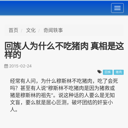
Toggl
navig
首页
文化
奇闻轶事
回族人为什么不吃猪肉 真相是这
样的
2015-02-24
回族
猪肉
经常有人问，为什么穆斯林不吃猪肉，吃了会死
吗？甚至有人说“穆斯林不吃猪肉是因为猪救或
猪是穆斯林的祖先”。说这种话的人要么是无知
文盲，要么就是居心叵测，破坏团结的奸妄小
人。