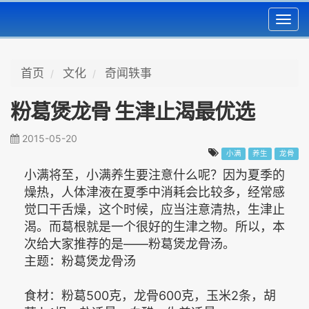
Toggl
navig
首页
文化
奇闻轶事
粉葛煲龙骨 生津止渴最优选
2015-05-20
小满
养生
龙骨
小满将至，小满养生要注意什么呢？因为夏季的
燥热，人体津液在夏季中消耗会比较多，经常感
觉口干舌燥，这个时候，应当注意清热，生津止
渴。而葛根就是一个很好的生津之物。所以，本
次给大家推荐的是——粉葛煲龙骨汤。
主题：粉葛煲龙骨汤
食材：粉葛500克，龙骨600克，玉米2条，胡