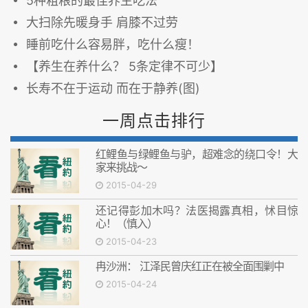
5种粗粮的最佳养生吃法
大扫除先暖身手 肩膝不过劳
睡前吃什么容易胖，吃什么瘦！
【养生在养什么？ 5条定律不可少】
长寿不在于运动 而在于静养(图)
一周点击排行
红鲤鱼与绿鲤鱼与驴，超难念的绕口令！大
家来挑战～
2015-04-29
还记得彭加木吗？法医揭露真相，怵目惊
心！（慎入）
2015-04-23
冉沙洲： 江泽民曾庆红正在被全面围剿中
2015-04-24