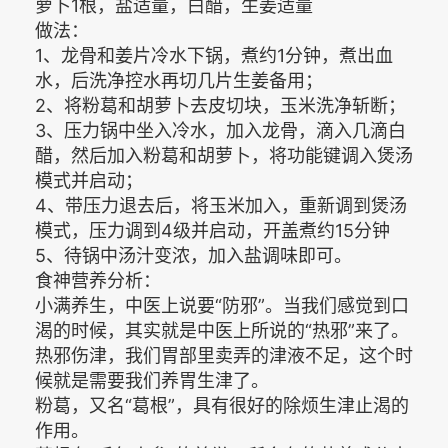
萝卜1根，盐适量，白醋，生姜适量
做法：
1、龙骨和姜片冷水下锅，煮约1分钟，煮出血
水，后洗净控水再切几片生姜备用；
2、将粉葛和胡萝卜去皮切块，玉米洗净斩断；
3、压力锅中坐入冷水，加入龙骨，滴入几滴白
醋，然后加入粉葛和胡萝卜，将功能键调入煲汤
模式并启动；
4、带压力退去后，将玉米加入，重新调到煲汤
模式，压力调到4级并启动，开盖煮约15分钟
5、待锅中汤汁变浓，加入盐调味即可。
食神营养分析：
小满养生，中医上说要“防邪”。当我们感觉到口
渴的时候，其实就是中医上所说的“热邪”来了。
热邪伤津，我们胃部里卖弄的津液不足，这个时
候就是需要我们养胃生津了。
粉葛，又名“葛根”，具有很好的除烦生津止渴的
作用。