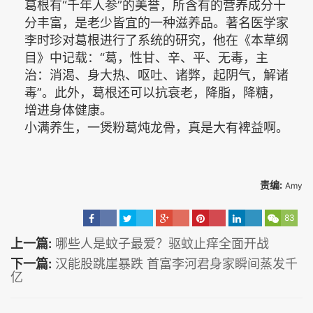
葛根有“千年人参”的美誉，所含有的营养成分十
分丰富，是老少皆宜的一种滋养品。著名医学家
李时珍对葛根进行了系统的研究，他在《本草纲
目》中记载：“葛，性甘、辛、平、无毒，主
治：消渴、身大热、呕吐、诸弊，起阴气，解诸
毒”。此外，葛根还可以抗衰老，降脂，降糖，
增进身体健康。
小满养生，一煲粉葛炖龙骨，真是大有裨益啊。
责编:
Amy
83
上一篇:
哪些人是蚊子最爱？驱蚊止痒全面开战
下一篇:
汉能股跳崖暴跌 首富李河君身家瞬间蒸发千
亿