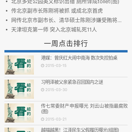
北京多处公园英文标识出错 厕所译成tollet(图)
传北京副巿长陈刚将被抓 或成北京首虎
网传北京市副市长、清华硕士陈刚涉嫌受贿将被双规(图)
天津坦克第一师 突入北京城轧死11人
一周点击排行
港媒：曾庆红大闹中南海 数次失控拍桌
2015-03-15
习明泽被父亲紧急召回国内之谜
2015-03-30
传七常委财产申报曝光 刘云山被指最腐败
(图)
2015-03-21
越描越黑！江泽民生父假履历曝光(组图)