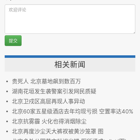
提交
相关新闻
贵死人 北京墓地飙到数百万
湖南花垣发生袭警案引发网民质疑
北京卫戍区高层再现人事异动
北京60家五星级酒店去年均现亏损 空置率达40%
北京抗雾霾 火化也得消烟除尘
北京再度沙尘天大裤衩被黄沙笼罩 图