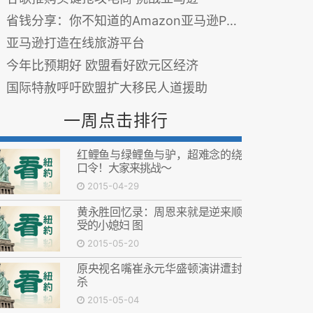
省钱分享：你不知道的Amazon亚马逊Prime
亚马逊打造在线旅游平台
今年比预期好 欧盟看好欧元区经济
国际特赦呼吁欧盟扩大移民人道援助
一周点击排行
红鲤鱼与绿鲤鱼与驴，超难念的绕
口令！大家来挑战～
2015-04-29
黄永胜回忆录：周恩来就是逆来顺
受的小媳妇 图
2015-05-20
原央视名嘴崔永元华盛顿演讲遭封
杀
2015-05-04