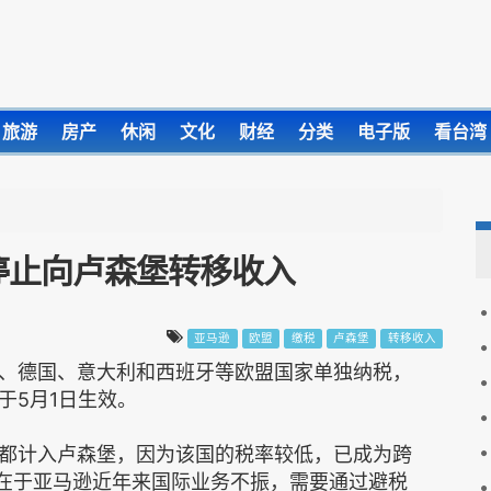
旅游
房产
休闲
文化
财经
分类
电子版
看台湾
停止向卢森堡转移收入
亚马逊
欧盟
缴税
卢森堡
转移收入
、德国、意大利和西班牙等欧盟国家单独纳税，
于5月1日生效。
计入卢森堡，因为该国的税率较低，已成为跨
因在于亚马逊近年来国际业务不振，需要通过避税