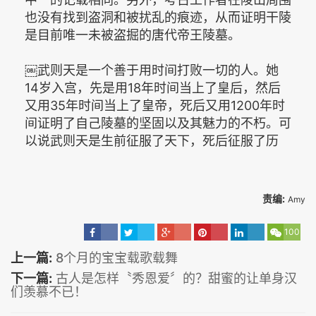
也没有找到盗洞和被扰乱的痕迹，从而证明干陵
是目前唯一未被盗掘的唐代帝王陵墓。
￼武则天是一个善于用时间打败一切的人。她
14岁入宫，先是用18年时间当上了皇后，然后
又用35年时间当上了皇帝，死后又用1200年时
间证明了自己陵墓的坚固以及其魅力的不朽。可
以说武则天是生前征服了天下，死后征服了历
责编:
Amy
100
上一篇:
8个月的宝宝载歌载舞
下一篇:
古人是怎样〝秀恩爱〞的？甜蜜的让单身汉
们羡慕不已！