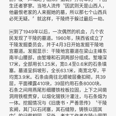
生还者寥寥。当地人流传〝因武则天是山西人，
他最恨老家的人来掘她的墓，所以那七个山西兵
必死无疑。〞就这样，干陵终于躲过最后一劫。
￼到了1949年以后，一次偶然的机会，几个农
民发现了干陵的墓道。1960年，陕西省成立了
干陵发掘委员会，并于4月3日开始发掘干陵地
宫墓道。发掘显示：干陵地宫墓道在梁山主峰东
南半山腰部，由堑壕和石洞两部分组成。堑壕深
17米，全部用长1.25米，宽0.4至0.6米的石条填
塞。墓道呈斜坡形，全长63.1米，南宽北窄，平
均宽3.9米。石条由南往北顺坡层叠扣砌，共39
层，平面裸露410块，39层约用石条8000块。
石条之间用燕尾形细腰铁栓板拉固，上下之间凿
洞用铁棍贯穿，以熔化锡铁汁灌注，与石条熔为
一体。挖掘情况与《旧唐书・严善思传》〝干陵
玄阙，其门以石闭塞，其石缝隙，铸铁以固其
中〞的记载相同。另外，考古工作者在陵山周围