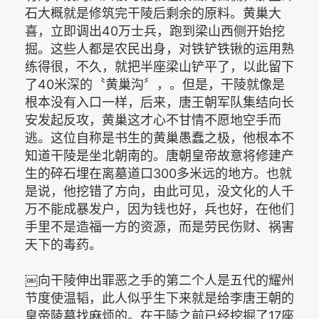
石大概就是修筑完干陵后剩余的原料。黄巢大
喜，立即调出40万士兵，跑到梁山西侧开始挖
掘。这些人都是农民出身，对铁铲铁锹的运用熟
练得很，不久，就把半座梁山铲平了，以此留下
了40米深的〝黄巢沟〞，。但是，干陵就像是
根本没有入口一样，后来，唐王朝军队集结向长
安发起反攻，黄巢这才心不甘情不愿地空手而
逃。这位自称是书生的黄巢愚蠢之极，他根本不
知道干陵是坐北朝南的。唐朝皇帝故意将修建产
生的碎石埋在离墓道口300多米远的地方。也就
是说，他挖错了方向，由此可见，没文化的人千
万不能成暴发户，因为钱也好，兵也好，在他们
手里不是造福一方的资源，而是劳民伤财、祸害
天下的毒药。
￼向干陵伸出罪恶之手的第二个人是五代的耀州
节度使温韬，此人似乎生下来就是给李唐王朝的
皇帝陵墓找麻烦的。在干陵之前已经挖掘了17座