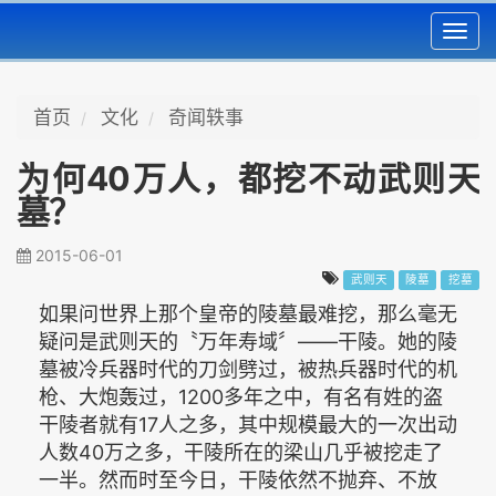
Toggl
navig
首页
文化
奇闻轶事
为何40万人，都挖不动武则天
墓？
2015-06-01
武则天
陵墓
挖墓
如果问世界上那个皇帝的陵墓最难挖，那么毫无
疑问是武则天的〝万年寿域〞——干陵。她的陵
墓被冷兵器时代的刀剑劈过，被热兵器时代的机
枪、大炮轰过，1200多年之中，有名有姓的盗
干陵者就有17人之多，其中规模最大的一次出动
人数40万之多，干陵所在的梁山几乎被挖走了
一半。然而时至今日，干陵依然不抛弃、不放