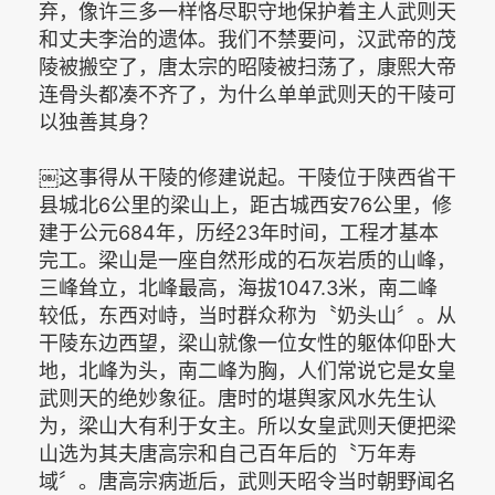
弃，像许三多一样恪尽职守地保护着主人武则天
和丈夫李治的遗体。我们不禁要问，汉武帝的茂
陵被搬空了，唐太宗的昭陵被扫荡了，康熙大帝
连骨头都凑不齐了，为什么单单武则天的干陵可
以独善其身？
￼这事得从干陵的修建说起。干陵位于陕西省干
县城北6公里的梁山上，距古城西安76公里，修
建于公元684年，历经23年时间，工程才基本
完工。梁山是一座自然形成的石灰岩质的山峰，
三峰耸立，北峰最高，海拔1047.3米，南二峰
较低，东西对峙，当时群众称为〝奶头山〞。从
干陵东边西望，梁山就像一位女性的躯体仰卧大
地，北峰为头，南二峰为胸，人们常说它是女皇
武则天的绝妙象征。唐时的堪舆家风水先生认
为，梁山大有利于女主。所以女皇武则天便把梁
山选为其夫唐高宗和自己百年后的〝万年寿
域〞。唐高宗病逝后，武则天昭令当时朝野闻名