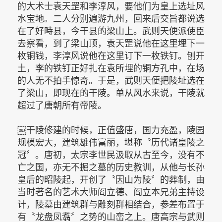
的大术士袁天罡和李淳风，要他们为皇上选址风
水宝地。二人分别遍游九州，回来后交旨都说选
在了好畤县，今干县的梁山上。武则天便派使臣
去察看，到了梁山顶，袁天罡说他在这里埋下一
枚铜钱，李淳风说他在这里订下一枚铁钉。刨开
土，李的铁钉正好扎在袁所埋的铜方孔中，在场
的人无不拍手惊奇。于是，武则天便把陵址选在
了梁山，即现在的干陵。单从风水来说，干陵就
超过了唐朝所有帝陵。
￼干陵修建的时候，正值盛唐，国力充盈，陵园
规模宏大，建筑雄伟富丽，堪称〝历代诸皇陵之
冠〞。唐初，太宗李世民汲取从古至今，没有不
亡之国，亦无不掘之墓的历史教训，从他与长孙
皇后的昭陵起，开创了〝因山为陵〞的葬制，由
当时著名的艺术大师阎立德、阎立本兄弟主持设
计，陵墓由建筑群与雕刻群相结合，参差布置于
有〝龙盘凤翥〞之势的山峦之上。唐高宗与武则