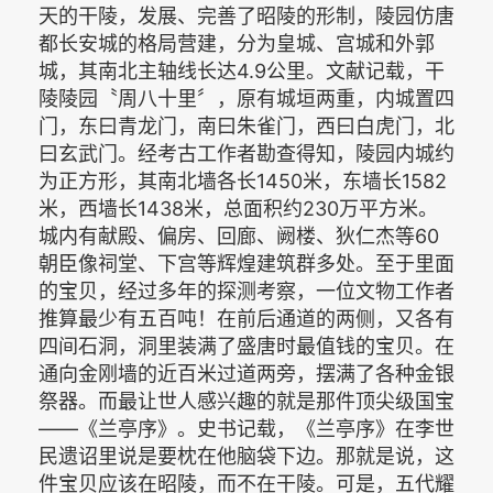
天的干陵，发展、完善了昭陵的形制，陵园仿唐
都长安城的格局营建，分为皇城、宫城和外郭
城，其南北主轴线长达4.9公里。文献记载，干
陵陵园〝周八十里〞，原有城垣两重，内城置四
门，东曰青龙门，南曰朱雀门，西曰白虎门，北
曰玄武门。经考古工作者勘查得知，陵园内城约
为正方形，其南北墙各长1450米，东墙长1582
米，西墙长1438米，总面积约230万平方米。
城内有献殿、偏房、回廊、阙楼、狄仁杰等60
朝臣像祠堂、下宫等辉煌建筑群多处。至于里面
的宝贝，经过多年的探测考察，一位文物工作者
推算最少有五百吨！在前后通道的两侧，又各有
四间石洞，洞里装满了盛唐时最值钱的宝贝。在
通向金刚墙的近百米过道两旁，摆满了各种金银
祭器。而最让世人感兴趣的就是那件顶尖级国宝
——《兰亭序》。史书记载，《兰亭序》在李世
民遗诏里说是要枕在他脑袋下边。那就是说，这
件宝贝应该在昭陵，而不在干陵。可是，五代耀