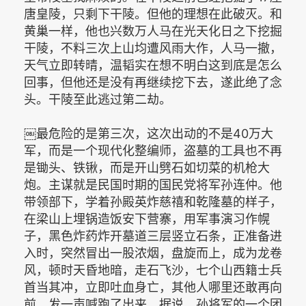
唐皇陵，只剩下干陵。但他的理想在此破灭。和
黄巢一样，他也兴数万人马在光天化日之下挖掘
干陵，不料三次上山均遭风雨大作，人马一撤，
天气立即转晴，温韬实在想不明白这到底是怎么
回事，但他还是没有再继续挖下去，遂此绝了念
头。干陵至此逃过第二劫。
￼最危险的是第三次，这次出动的不是40万大
军，而是一个现代化整编师，盗墓的工具也不再
是锄头、铁锹，而是开山劈石如切菜的机枪大
炮。主谋就是民国时期的国民党将军孙连仲。他
带领部下，学着孙殿英炸慈禧和乾隆墓的样子，
在梁山上埋锅造饭安下营寨，用军事演习作幌
子，黑色炸药炸开墓道三层竖立石条，正准备进
入时，突然冒出一股浓烟，盘旋而上，成为龙卷
风，顿时天昏地暗，走石飞沙，七个山西籍士兵
首当其冲，立即吐血身亡，其他人哪里还敢再向
前，发一声喊跑了出来。据说，孙将军的一个团