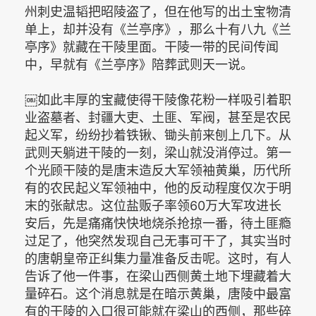
州刺史温韬把昭陵盗了，但在他写的出土宝物清
单上，却并没有《兰亭序》，那么十有八九《兰
亭序》就藏在干陵里面。干陵一带的民间传闻
中，早就有《兰亭序》陪葬武则天一说。
￼如此丰厚的宝藏使得干陵像花粉一样吸引着职
业盗墓者、封疆大吏、土匪、军阀，甚至是农民
起义军，纷纷抄着铁锹、锄头前来刨上几下。从
武则天躺进干陵的一刻，梁山就没消停过。第一
个光顾干陵的是唐末造反大军领袖黄巢，历代所
有的农民起义军领袖中，他的反动程度仅次于明
末的张献忠。这位盐贩子率领60万大军攻进长
安后，先是痛痛快快地烧杀抢掠一番，待土匪瘾
过足了，他突然发现自己无事可干了，其实当时
的唐朝皇帝正纠集力量准备反击呢。这时，有人
告诉了他一件事，在梁山西侧黄土地下埋藏着大
量碎石。这个消息就是在暗示黄巢，唐陵中最富
有的干陵的入口很可能就在梁山的西侧，那些碎