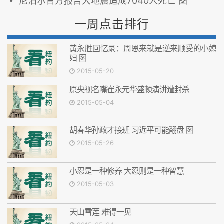
尼泊尔官方报告大地震造成7040人死亡 图
一周点击排行
黄永胜回忆录：周恩来就是逆来顺受的小媳
妇 图
2015-05-20
原央视名嘴崔永元华盛顿演讲遭封杀
2015-05-04
胡春华孙政才接班 习近平可能翻盘 图
2015-05-26
小忍是一种修养 大忍则是一种智慧
2015-05-03
天山雪莲 难得一见