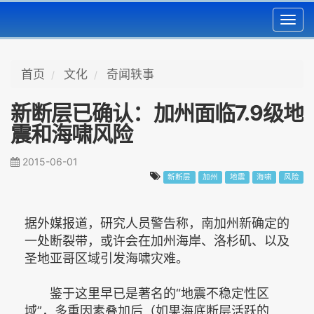
Toggl
navig
首页
文化
奇闻轶事
新断层已确认：加州面临7.9级地
震和海啸风险
2015-06-01
新断层
加州
地震
海啸
风险
据外媒报道，研究人员警告称，南加州新确定的
一处断裂带，或许会在加州海岸、洛杉矶、以及
圣地亚哥区域引发海啸灾难。
鉴于这里早已是著名的“地震不稳定性区
域”，多重因素叠加后（如果海底断层活跃的