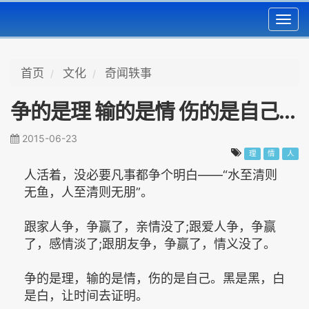
Toggl
navig
首页
文化
奇闻轶事
争的是理 输的是情 伤的是自己...
2015-06-23
理
情
人
人活着，没必要凡事都争个明白——“水至清则
无鱼，人至清则无朋”。
跟家人争，争赢了，亲情没了;跟爱人争，争赢
了，感情淡了;跟朋友争，争赢了，情义没了。
争的是理，输的是情，伤的是自己。黑是黑，白
是白，让时间去证明。