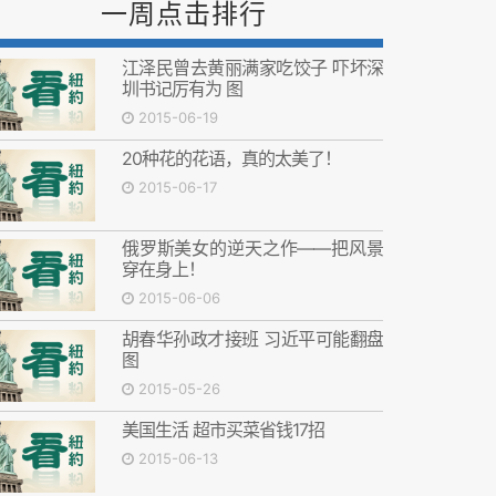
一周点击排行
江泽民曾去黄丽满家吃饺子 吓坏深
圳书记厉有为 图
2015-06-19
20种花的花语，真的太美了！
2015-06-17
俄罗斯美女的逆天之作——把风景
穿在身上！
2015-06-06
胡春华孙政才接班 习近平可能翻盘
图
2015-05-26
美国生活 超市买菜省钱17招
2015-06-13