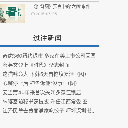
《推背图》预言中的“六四”事件
2015-06-05
过往新闻
奇虎360纽约退市 多家在美上市公司回国
蔡英文登上《时代》杂志封面
这猫咪命大 下葬5天自挖坟复活（图）
心跳停止后 神告诉他“没事”（图）
麦当劳40年来首次关闭多家连锁店
朱镕基前秘书获提拔 升任江西常委 图
江泽民曾去黄丽满家吃饺子 吓坏深圳书记厉有为 图