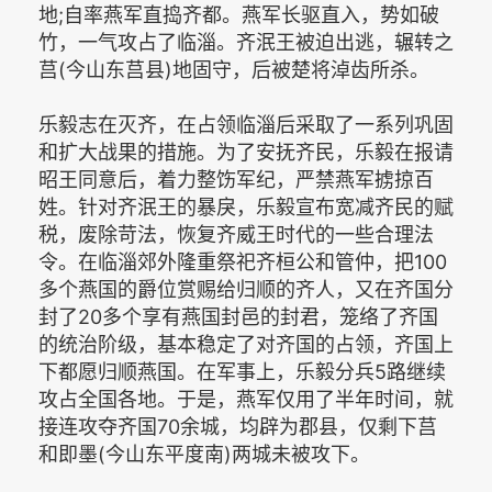
地;自率燕军直捣齐都。燕军长驱直入，势如破
竹，一气攻占了临淄。齐泯王被迫出逃，辗转之
莒(今山东莒县)地固守，后被楚将淖齿所杀。
乐毅志在灭齐，在占领临淄后采取了一系列巩固
和扩大战果的措施。为了安抚齐民，乐毅在报请
昭王同意后，着力整饬军纪，严禁燕军掳掠百
姓。针对齐泯王的暴戾，乐毅宣布宽减齐民的赋
税，废除苛法，恢复齐威王时代的一些合理法
令。在临淄郊外隆重祭祀齐桓公和管仲，把100
多个燕国的爵位赏赐给归顺的齐人，又在齐国分
封了20多个享有燕国封邑的封君，笼络了齐国
的统治阶级，基本稳定了对齐国的占领，齐国上
下都愿归顺燕国。在军事上，乐毅分兵5路继续
攻占全国各地。于是，燕军仅用了半年时间，就
接连攻夺齐国70余城，均辟为郡县，仅剩下莒
和即墨(今山东平度南)两城未被攻下。