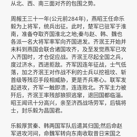
从北、西、南三面对齐的包围之势。
周赧王三十一年(公元前284年)，燕昭王任命乐
毅为上将军，统兵出征。此时，楚军已驻军于淮
南，准备夺取齐国淮北之地;秦与赵、韩、魏也
各派一名大将军率军向齐国进发。齐泯王开始并
未料到燕国会联合诸国攻齐，及至发觉燕军已攻
入齐国时，才仓促应战。齐泯王尽起全国之兵，
度过济水，西进拒敌。齐军因连年征战，士气低
落，加之齐泯王对作战不利的士兵以挖祖坟、斩
首级等残忍手段相威胁，更是齐兵寒心。联军发
起进攻，齐军一触即溃，连连败北。齐军主力被
歼后，齐泯王率残部狼狈逃窜，退回国都临淄。
昭王闻讯十分高兴，亲至济西战场劳军，后犒将
士，封乐毅为昌国君。
乐毅厚赏秦、韩两国军队后遣其归国;然后命赵
军进攻河间，命魏军转向东南收取昔日宋国之