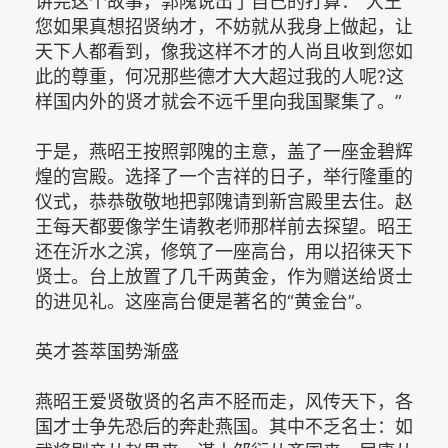
讲完这个故事，郭隗说出了自己的打算：“大王
您如果真想招贤纳才，不妨就从我身上做起，让
天下人都看到，像我这样不才的人尚且收到您如
此的尊重，何况那些德才大大超过我的人呢?这
样国内外的贤才就会不远千里向我国聚集了。”
于是，燕昭王按照郭隗的主意，盖了一座金碧辉
煌的宫殿。选择了一个吉祥的日子，举行隆重的
仪式，恭恭敬敬地把郭隗请到新宫殿里去住。赵
王每天都要像学生请教老师那样前去探望。昭王
还在沂水之滨，修筑了一座高台，用以招徕天下
贤士。台上放置了几千两黄金，作为赠送给贤士
的进见礼。这座高台便是著名的“黄金台”。
英才荟萃国势渐盛
燕昭王爱贤敬贤的名声不胫而走，风传天下，各
国才士争先恐后的奔赴燕国。其中不乏名士：如