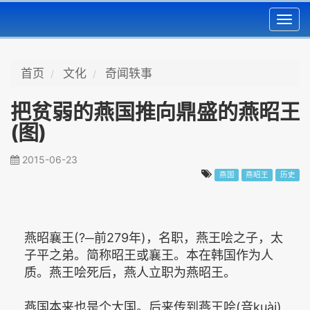
Toggl
navig
首页
文化
奇闻轶事
把贫弱的燕国推向鼎盛的燕昭王
(图)
2015-06-23
燕国
燕昭王
历史
燕昭襄王(?─前279年)，名职，燕王哙之子，太
子平之弟。简称昭王或襄王。本在韩国作为人
质。燕王哙死后，燕人立职为燕昭王。
燕国本来也是个大国。后来传到燕王哙(音kuài)