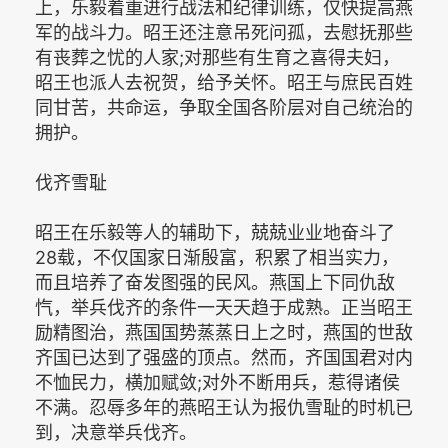
上，乐毅着重进行战法和纪律训练，仅快提高燕
军的战斗力。昭王还注意吊死问孤，去慰抚那些
有丧葬之忧的人家;对那些有生育之喜得夫妇，
昭王也派人去祝贺，给予关怀。昭王与庶民百姓
同甘苦，共命运，争取全国各阶层对自己统治的
拥护。
伐齐雪耻
昭王在乐毅等人的辅助下，兢兢业业地奋斗了
28载，不仅国家日渐殷富，积累了相当实力，
而且培养了奋发图强的民风。燕国上下同仇敌
忾，举兵伐齐的条件一天天趋于成熟。正当昭王
励精图治，燕国国势蒸蒸日上之时，燕国的世敌
齐国已达到了强盛的顶点。然而，齐国国君对内
不恤民力，横加赋敛;对外不断用兵，惹得诸侯
不满。忍辱多年的燕昭王认为报仇雪耻的时机已
到，决意举兵伐齐。