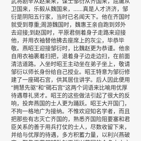
武将剧辛从赵果来，谋士邹衍从齐国来，屈庸从
卫国来，乐毅从魏国来，……真是人才济济，邹
衍是阴阳五行家，当时已名闻天下。他在齐国时
就受到尊重;周游魏国时，魏惠王亲自跑到郊外
去迎接;到赵国时，平原君侧着身子走路来迎接
他，并用衣袖替他拂去座席上的灰尘，毕恭毕
敬。燕昭王迎接邹衍时，比魏赵更为恭谨。他亲
自用衣袖裹着扫把，退着身子边走边扫，在前面
清洁道路。入坐时昭王主动坐在弟子坐上，敬请
邹衍以师长身份给自己授业。昭王特意为邹衍修
建了一座碣石宫，供其居住讲学。后人因此便用
“拥慧先驱”和“碣石宫”这两个词语来比喻用优厚
待遇尊礼贤才。昭王的这些做法引起了很大的反
响，投奔燕国的士人更为踊跃。昭王大开国门，
不拘一格地广为接纳。不惟欢迎知名学者，而且
把那些有志灭亡齐国的，熟悉齐国险阻要塞和君
臣关系的善于用兵打仗的士人，尽数收留下来，
并给与优厚的待遇，多方积蓄力量，以利兴燕破