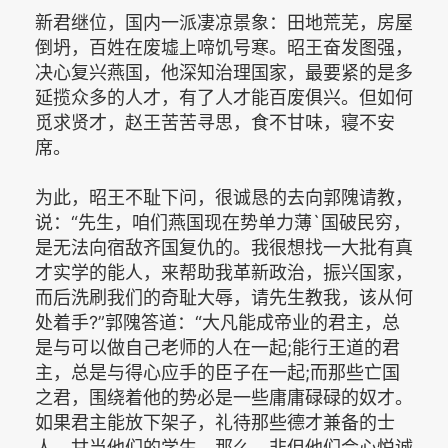
新君继位，国内一派凄凉景象：田地荒芜，房屋
倒坍，百姓在废墟上啼饥号寒。昭王奋发图强，
决心复兴燕国，他深知治理国家，最要紧的是多
延揽众多的人才，有了人才能百废俱兴。但如何
觅求贤才，赵王苦苦寻思，食不甘味，寝不安
席。
为此，昭王不耻下问，很诚恳的去向郭隗请教，
说：“先生，咱们燕国现在势单力薄`国破民穷，
是无法向宿敌齐国复仇的。我很想找一大批有真
才实学的能人，来帮助我革新政治，振兴国家，
而后洗刷我们的奇耻大辱，请先生教我，该从何
处着手?”郭隗答道：“大凡能成帝业的君主，总
是与可以做自己老师的人在一起;能行王道的君
主，总是与得心应手的臣子在一起;而那些亡国
之君，围绕着他的势必是一些庸庸碌碌的奴才。
如果君主能放下架子，礼待那些德才兼备的士
人，甘当他们的学生，那么，非但他们会心悦诚