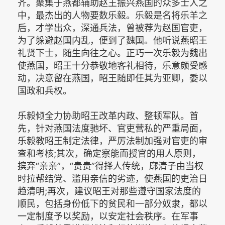
齐。聚集于燕都辅助赵王振兴燕国的众多士人之
中，最杰出的人物要数乐毅。乐毅是名将乐羊之
后，才学出众，深通兵法，曾被荐为赵国官吏，
为了躲避赵国内乱，便到了魏国。他听说燕昭王
礼贤下士，随生向往之心。正巧一次乐毅为魏出
使燕国，昭王十分恭敬地客礼相待，乐意颇受感
动，决意留在燕国，昭王随即任其为亚卿，委以
国政和兵权。
乐毅倾全力协助昭王改革内政、整顿军队。首
先，针对燕国法度驰坏、官吏营私的严重局面，
乐毅教昭王制定法律，严厉法制加强对官吏的审
查和考核;其次，确定察能而授官的用人原则，
摈弃“亲亲”，“贵贵”得择人传统，廓清子由当权
时拉帮结党、滥用亲信的劣迹，使燕国的吏治日
趋清明;再次，建议昭王对那些遵守国家法度的
顺民，包括身份低下的贫民和一部分奴隶，都以
一定制度予以奖励，以安定社会秩序。在军事