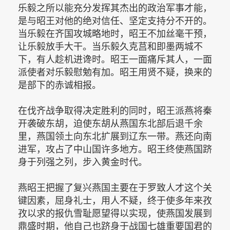
乐毅之所以能充分发挥其杰出的政治军事才能，
是与昭王对他的绝对信任、坚定支持分不开的。
当乐毅在齐国攻城略地时，昭王不加丝毫干预，
让乐毅放手大干。当乐毅久克莒和即墨两城不
下，有人趁机进谗时。昭王一面痛斥其人，一面
派使者对乐毅慰勉有加。昭王用贤不疑，换来的
是部下的赤诚相报。
在伐齐战争取得决定胜利的同时，昭王派燕将秦
开袭破东胡，迫使东胡从燕国东北部后退千余
里，燕国领土向东北扩展到辽东一带。燕还向南
进军，攻占了中山国许多地方。昭王终使燕国跻
身于列强之列，步入黄金时代。
燕昭王把握了复兴燕国主要在于罗致人才这个关
键因素，屈身礼士，用人不疑，终于使多年来孜
孜以求的报仇雪耻愿望得以实现，使燕国发展到
鼎盛时期，他自己也跻身于战国七雄重要国君的