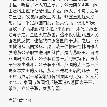
手里，听信了坏人的主意，于公元前314年，燕
王哙将王位禅让给相国子之。燕太子平与子之争
夺王位，致使燕国发生内乱。齐宣王则趁火打
劫，借口平定燕国内乱，出兵伐燕，仅用50天
就攻下了燕都蓟城(今北京市西南)，杀死了燕王
哙与子之，企图灭亡燕国。这不仅引起燕国人民
强烈的反抗，也招致中原各国的干涉。之后，齐
国被迫从燕国撤兵。赵武陵王便把原在韩国作人
质的燕公子职护送回国继位，是为燕昭王。当时
燕国局势混乱，公子职在易王后的支持下，与太
子平发生战斗，公子职不利。燕国的太后易王后
是秦惠文王的女儿，燕昭王是易王后的儿子，易
王后与燕昭王希望能够得到秦国的支持。公元前
311年，秦国与魏国组成联军进攻燕国太子平，
杀之，立公子职，秦燕结盟。
高筑“黄金台