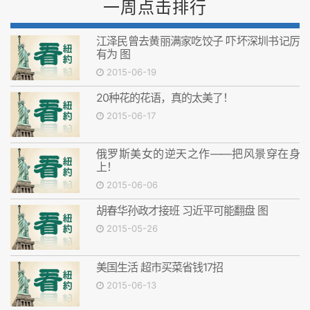
一周点击排行
江泽民曾去黄丽满家吃饺子 吓坏深圳书记厉
有为 图
2015-06-19
20种花的花语，真的太美了！
2015-06-17
俄罗斯美女的逆天之作——把风景穿在身
上！
2015-06-06
胡春华孙政才接班 习近平可能翻盘 图
2015-05-26
美国生活 超市买菜省钱17招
2015-06-13