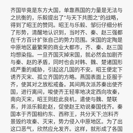
齐国毕竟是东方大国，单靠燕国的力量是无法与
之抗衡的，乐毅提出了“与天下共图之”的战略，
得到了昭王的赞同。昭王与乐毅、邹衍仔细分析
了形势，清醒地认识到，当时齐、秦、赵三强都
在千方百计扩张自己的势力范围。宋国的定陶是
中原地区最繁荣的商业大都市，齐、秦、赵三国
均想染指。一旦齐国灭掉宋国，就必然会加剧齐
与秦、赵的矛盾，同时也会对韩、魏、楚诸国形
成严重的威胁，引起这几国的不安。昭王便定下
诱齐灭宋、孤立齐国的方略。燕国表面上臣服于
齐，使其对之放松戒备。其间两次派苏秦出使齐
国，进行离间，唆使齐王轻率地决定西向攻秦，
南向灭宋，昭王则趁此良机，遣使与魏、楚联
系，并派乐毅赴赵，促使赵王劝说秦国伐齐。秦
国本于齐国相约东、西称王，共分天下;岂料齐
景毁约攻秦、灭宋，势力侵入中原地区。为了出
这口恶气，欣然应允发齐。这样，就形成了各国