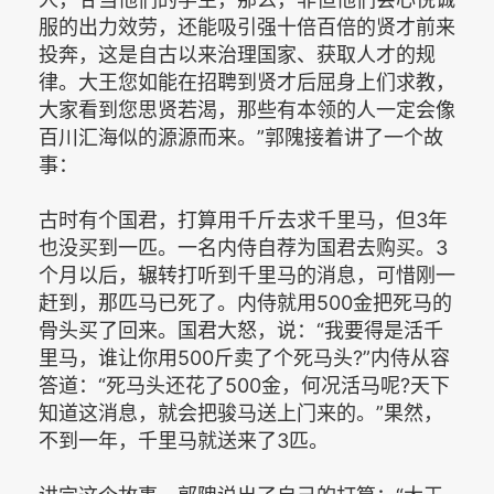
服的出力效劳，还能吸引强十倍百倍的贤才前来
投奔，这是自古以来治理国家、获取人才的规
律。大王您如能在招聘到贤才后屈身上们求教，
大家看到您思贤若渴，那些有本领的人一定会像
百川汇海似的源源而来。”郭隗接着讲了一个故
事：
古时有个国君，打算用千斤去求千里马，但3年
也没买到一匹。一名内侍自荐为国君去购买。3
个月以后，辗转打听到千里马的消息，可惜刚一
赶到，那匹马已死了。内侍就用500金把死马的
骨头买了回来。国君大怒，说：“我要得是活千
里马，谁让你用500斤卖了个死马头?”内侍从容
答道：“死马头还花了500金，何况活马呢?天下
知道这消息，就会把骏马送上门来的。”果然，
不到一年，千里马就送来了3匹。