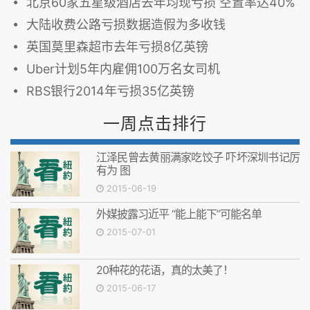
北京60家五星级酒店去年均现亏损 空置率达40%
大陆收费公路亏损数据造假为多收钱
英国莫里森超市去年亏损8亿英镑
Uber计划5年内雇佣100万名女司机
RBS银行2014年亏损35亿英镑
一周点击排行
江泽民曾去黄丽满家吃饺子 吓坏深圳书记厉
有为 图
2015-06-19
外媒披露习近平 “能上能下”可能名单
2015-07-01
20种花的花语，真的太美了！
2015-06-17