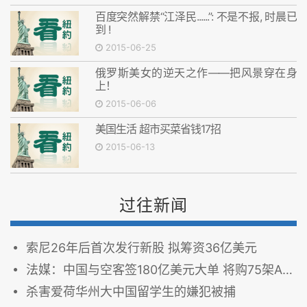
百度突然解禁“江泽民......”: 不是不报, 时晨已
到 !
2015-06-25
俄罗斯美女的逆天之作——把风景穿在身
上！
2015-06-06
美国生活 超市买菜省钱17招
2015-06-13
过往新闻
索尼26年后首次发行新股 拟筹资36亿美元
法媒：中国与空客签180亿美元大单 将购75架A330客机
杀害爱荷华州大中国留学生的嫌犯被捕