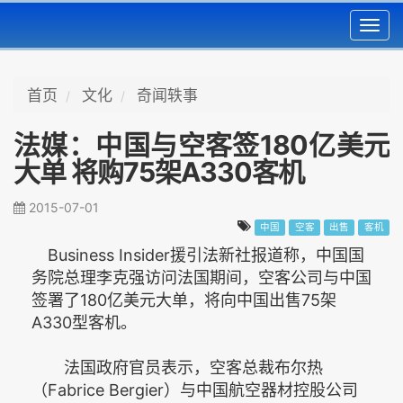
Toggl
navig
首页
文化
奇闻轶事
法媒：中国与空客签180亿美元
大单 将购75架A330客机
2015-07-01
中国
空客
出售
客机
Business Insider援引法新社报道称，中国国
务院总理李克强访问法国期间，空客公司与中国
签署了180亿美元大单，将向中国出售75架
A330型客机。
法国政府官员表示，空客总裁布尔热
（Fabrice Bergier）与中国航空器材控股公司