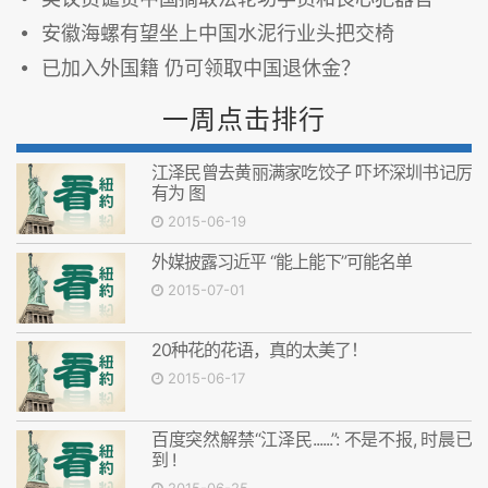
安徽海螺有望坐上中国水泥行业头把交椅
已加入外国籍 仍可领取中国退休金？
一周点击排行
江泽民曾去黄丽满家吃饺子 吓坏深圳书记厉
有为 图
2015-06-19
外媒披露习近平 “能上能下”可能名单
2015-07-01
20种花的花语，真的太美了！
2015-06-17
百度突然解禁“江泽民......”: 不是不报, 时晨已
到 !