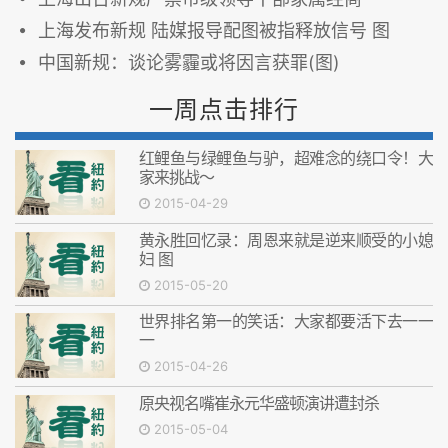
上海发布新规 陆媒报导配图被指释放信号 图
中国新规：谈论雾霾或将因言获罪(图)
一周点击排行
红鲤鱼与绿鲤鱼与驴，超难念的绕口令！大
家来挑战～
2015-04-29
黄永胜回忆录：周恩来就是逆来顺受的小媳
妇 图
2015-05-20
世界排名第一的笑话：大家都要活下去一一
一
2015-04-26
原央视名嘴崔永元华盛顿演讲遭封杀
2015-05-04