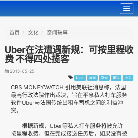
Toggl
navig
首页
文化
奇闻轶事
Uber在法遭遇新规：可按里程收
费 不得四处揽客
2015-05-25
Uber
法国
新规
里程
收费
CBS MONEYWATCH 引用美联社消息称，法国
最高行政法院作出裁决，旨在平息私人打车服务
软件Uber与法国传统出租车司机之间的利益冲
突。
根据新规，Uber等私人打车服务将被允许
按里程收费，但在完成接送任务后，如果没有被