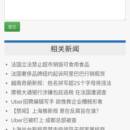
提交
相关新闻
法国立法禁止超市销毁可食用食品
法国奢侈品牌纽约起诉阿里巴巴行销假货
越南奇葩新规：姓名拼写超25个字母将违法
摩根大通银行涉嫌包庇逃税 在法国遭调查
Uber招聘编辑写手 欲挽救企业糟糕形象
【禁闻】上海推新规 意在反腐旨在谁？
Uber已被盯上 成都总部被查
上海出台新规严禁市级领导干部家属经商