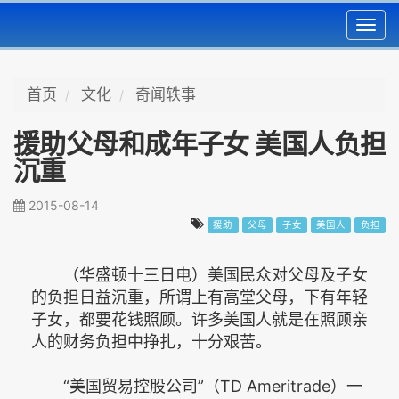
Toggl
navig
首页
文化
奇闻轶事
援助父母和成年子女 美国人负担
沉重
2015-08-14
援助
父母
子女
美国人
负担
（华盛顿十三日电）美国民众对父母及子女
的负担日益沉重，所谓上有高堂父母，下有年轻
子女，都要花钱照顾。许多美国人就是在照顾亲
人的财务负担中挣扎，十分艰苦。
“美国贸易控股公司”（TD Ameritrade）一