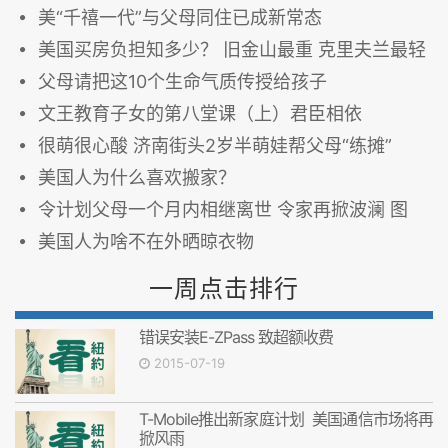
美“千禧一代”与父母同住已成新常态
美国买房负担知多少？ 旧金山最重 克里夫兰最轻
父母请把这10个生命气质传授给孩子
文王教育子女的第八堂课（上）君臣相依
很萌很心酸 济南街头2岁半萌娃帮父母“练摊”
美国人为什么喜欢搬家？
令计划父母一个月内相继离世 令家再掀波澜 图
美国人为啥不在外晒晾衣物
一周点击排行
错误安装E-ZPass 致超额收费
2015-07-19
T-Mobile推出新家庭计划 美国通信市场将再
掀风雨