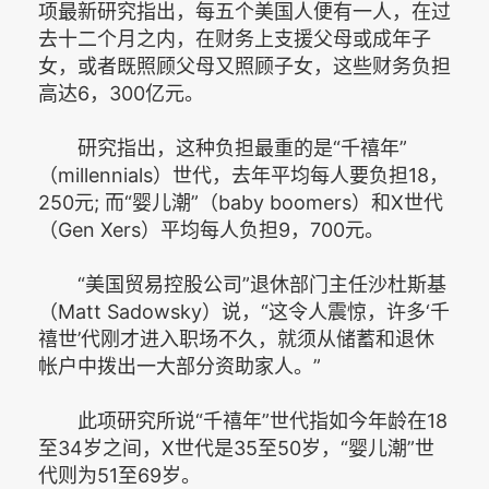
项最新研究指出，每五个美国人便有一人，在过
去十二个月之内，在财务上支援父母或成年子
女，或者既照顾父母又照顾子女，这些财务负担
高达6，300亿元。
研究指出，这种负担最重的是“千禧年”
（millennials）世代，去年平均每人要负担18，
250元; 而“婴儿潮”（baby boomers）和X世代
（Gen Xers）平均每人负担9，700元。
“美国贸易控股公司”退休部门主任沙杜斯基
（Matt Sadowsky）说，“这令人震惊，许多‘千
禧世’代刚才进入职场不久，就须从储蓄和退休
帐户中拨出一大部分资助家人。”
此项研究所说“千禧年”世代指如今年龄在18
至34岁之间，X世代是35至50岁，“婴儿潮”世
代则为51至69岁。