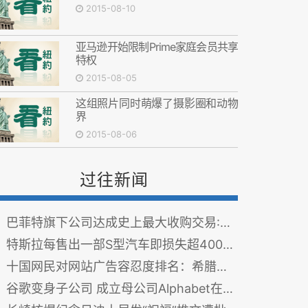
2015-08-10
亚马逊开始限制Prime家庭会员共享
特权
2015-08-05
这组照片同时萌爆了摄影圈和动物
界
2015-08-06
过往新闻
巴菲特旗下公司达成史上最大收购交易:372亿美元收购精密机件
特斯拉每售出一部S型汽车即损失超4000美元
十国网民对网站广告容忍度排名：希腊最低中国最高
谷歌变身子公司 成立母公司Alphabet在美上市