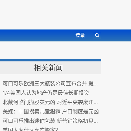
登录
相关新闻
可口可乐欧洲三大瓶装公司宣布合并 提振业绩
1/4美国人认为地产仍是最佳长期投资
北戴河临门抛股灾元凶 习近平突袭废江派〝核弹〞
美媒：中国拐卖儿童猖獗 户口制度是元凶
可口可乐推出迷你包装 新营销策略初见成效
美国人为什么喜欢搬家？