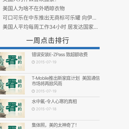
美国人为啥不在外晒晾衣物
可口可乐在中东推出无商标可乐罐 向伊斯兰斋月致敬
美国人平均每周工作34小时 居发达国家之首
一周点击排行
错误安装E-ZPass 致超额收费
2015-07-19
T-Mobile推出新家庭计划 美国通信
市场将再掀风雨
2015-07-19
水中氟-令人心寒的真相
2015-07-18
集体照，美的太神奇了！