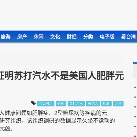
旅游
房产
休闲
文化
财经
分类
电子版
看台湾
证明苏打汽水不是美国人肥胖元
可口可乐
研究
苏打汽水
美国人
肥胖
元凶
健康问题如肥胖症、2型糖尿病等疾病的元
研究组织，该组织调研的数据显示久坐不运动的
元凶。