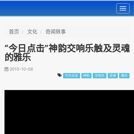
Toggl
navig
首页
文化
奇闻轶事
“今日点击”神韵交响乐触及灵魂
的雅乐
2015-10-06
今日点击
神韵
交响乐
灵魂
雅乐