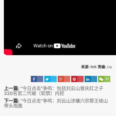
来源:
责编:
网络
Lily
92
上一篇:
“今日点击”争鸣：包括刘云山曾庆红之子
320名官二代被（软禁）内控
下一篇:
“今日点击”争鸣：刘云山涉嫌六宗罪王岐山
带头炮轰