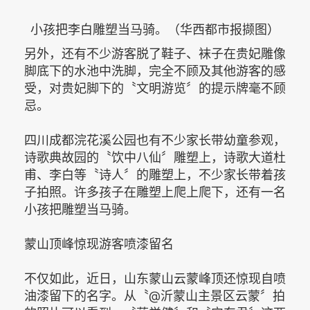
小孩把李白雕塑当马骑。（华西都市报撷图）
另外，还有不少游客脱了鞋子、袜子在贵妃雕像
脚底下的水池中洗脚，完全不顾及其他游客的感
受，对贵妃脚下的〝文明游览〞的提示牌毫不顾
忌。
四川成都浣花溪公园也有不少家长带幼童参观，
诗歌典故园的〝饮中八仙〞雕塑上，诗歌大道杜
甫、李白等〝诗人〞的雕塑上，不少家长带着孩
子拍照。许多孩子在雕塑上爬上爬下，还有一名
小孩把雕塑当马骑。
蒙山顶峰惊现游客喷漆留名
不仅如此，近日，山东蒙山云蒙峰顶还惊现自喷
油漆留下的名字。从〝@沂蒙山主景区云蒙〞拍