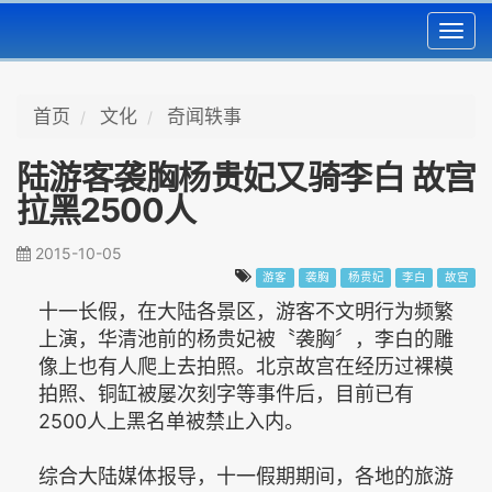
Toggl
navig
首页
文化
奇闻轶事
陆游客袭胸杨贵妃又骑李白 故宫
拉黑2500人
2015-10-05
游客
袭胸
杨贵妃
李白
故宫
十一长假，在大陆各景区，游客不文明行为频繁
上演，华清池前的杨贵妃被〝袭胸〞，李白的雕
像上也有人爬上去拍照。北京故宫在经历过裸模
拍照、铜缸被屡次刻字等事件后，目前已有
2500人上黑名单被禁止入内。
综合大陆媒体报导，十一假期期间，各地的旅游