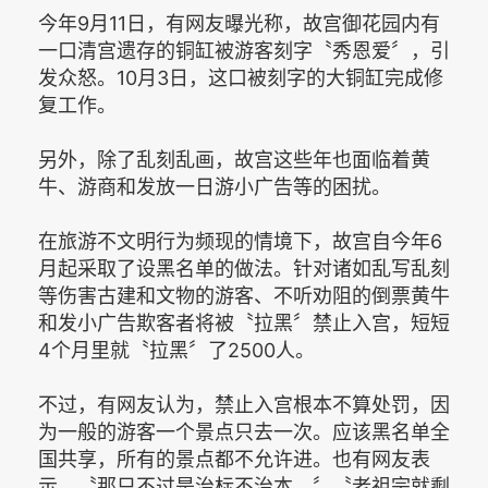
今年9月11日，有网友曝光称，故宫御花园内有
一口清宫遗存的铜缸被游客刻字〝秀恩爱〞，引
发众怒。10月3日，这口被刻字的大铜缸完成修
复工作。
另外，除了乱刻乱画，故宫这些年也面临着黄
牛、游商和发放一日游小广告等的困扰。
在旅游不文明行为频现的情境下，故宫自今年6
月起采取了设黑名单的做法。针对诸如乱写乱刻
等伤害古建和文物的游客、不听劝阻的倒票黄牛
和发小广告欺客者将被〝拉黑〞禁止入宫，短短
4个月里就〝拉黑〞了2500人。
不过，有网友认为，禁止入宫根本不算处罚，因
为一般的游客一个景点只去一次。应该黑名单全
国共享，所有的景点都不允许进。也有网友表
示，〝那只不过是治标不治本。〞〝老祖宗就剩