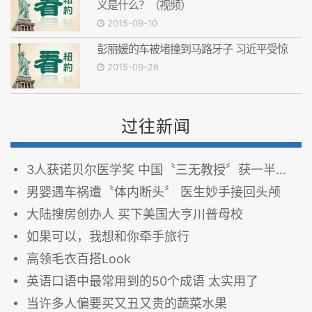
义是什么？（视频）
2015-09-10
彭丽媛的车被堵撞到马路牙子 习近平受惊
2015-09-26
过往新闻
3人获诺贝尔医学奖 中国〝三无教授〞获一半奖金
男婴遇车祸遭〝体内断头〞 医生妙手接回头颅
大陆搜房创办人 买下美国大亨川普母校
如果可以，我想和你牵手旅行
高领毛衣百搭Look
英语口语中最常用到的50个成语 太实用了
当许多人偏要买又丑又贵的蔬菜水果