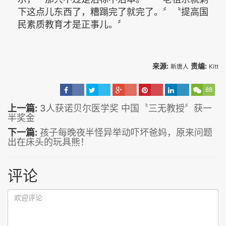
下这点儿东西了，糟蹋完了就完了。〞〝提高国
民素质教育才是正事儿。〞
来源:
责编:
新唐人
Kitt
88
上一篇:
3人获诺贝尔医学奖 中国〝三无教授〞获一
半奖金
下一篇:
孩子每晚夜半怪异举动吓坏爸妈，原来问题
出在床头的玩具熊！
评论