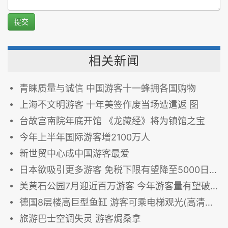
提交
相关新闻
青睐质量与诚信 中国游客十一蜂拥各国购物
上海不文明游客 十年美签作废当场遭遣返 图
台故宫南院年底开馆 《龙藏经》将为镇馆之宝
今年上半年国际游客增2100万人
新世贸中心成中国游客最爱
日本欲吸引更多游客 免税下限有望降至5000日元
美黄石公园7月迎近百万游客 今年游客量有望破纪录
德国8层楼高巨型鱼缸 游客可乘电梯观光(高清组图)
旅游巴士空调失灵 游客焗桑拿