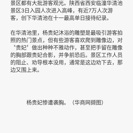
景区都有大批游客观光。陕西省西安临潼华清池
景区3日入园人次进入高峰，有近7万人次游
客，创下华清池在十一最高单日接待纪录。
在华清池里，杨贵妃沐浴的雕塑是最吸引游客拍
照的热门景点，但有些游客喜欢爬到雕像边，对
〝贵妃〞做出种种不雅动作，甚至把手留在雕像
的胸部跟贵妃合影，并争前恐后。景区工作人员
的阻止、劝导根本没用，通常是这边劝下去，那
边又围上来。
杨贵妃惨遭袭胸。（华商网撷图）