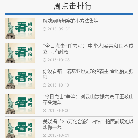
一周点击排行
解决厕所堵塞的小方法集锦
2015-09-30
“今日点击”任志强：中华人民共和国不成
立 只有政权
2015-10-03
你没看错！诺基亚也是轮胎霸主 雪地胎是强
项
2015-10-10
“今日点击”争鸣：刘云山涉嫌六宗罪王岐山
带头炮轰
2015-10-06
美媒揭〝2.5万亿合影〞内情：拍照前现难以
想像一幕
2015-10-01