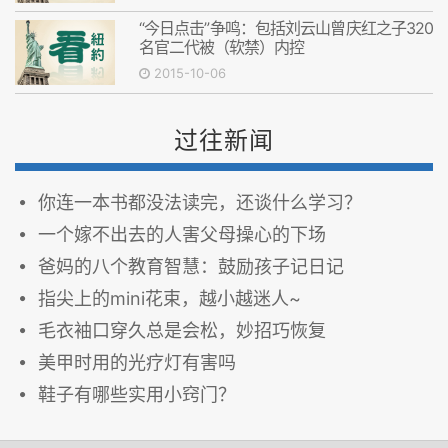
“今日点击”争鸣：包括刘云山曾庆红之子320
名官二代被（软禁）内控
2015-10-06
过往新闻
你连一本书都没法读完，还谈什么学习？
一个嫁不出去的人害父母操心的下场
爸妈的八个教育智慧：鼓励孩子记日记
指尖上的mini花束，越小越迷人~
毛衣袖口穿久总是会松，妙招巧恢复
美甲时用的光疗灯有害吗
鞋子有哪些实用小窍门？