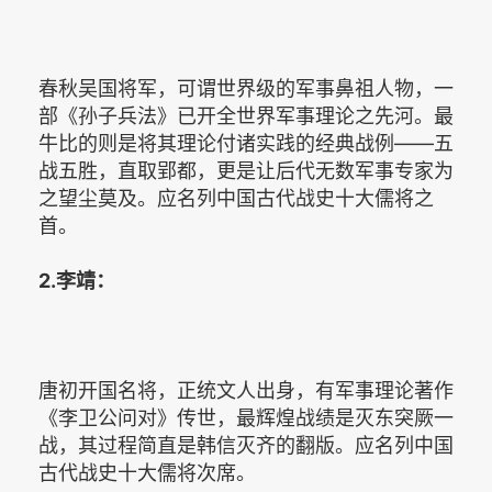
春秋吴国将军，可谓世界级的军事鼻祖人物，一
部《孙子兵法》已开全世界军事理论之先河。最
牛比的则是将其理论付诸实践的经典战例——五
战五胜，直取郢都，更是让后代无数军事专家为
之望尘莫及。应名列中国古代战史十大儒将之
首。
2.李靖：
唐初开国名将，正统文人出身，有军事理论著作
《李卫公问对》传世，最辉煌战绩是灭东突厥一
战，其过程简直是韩信灭齐的翻版。应名列中国
古代战史十大儒将次席。