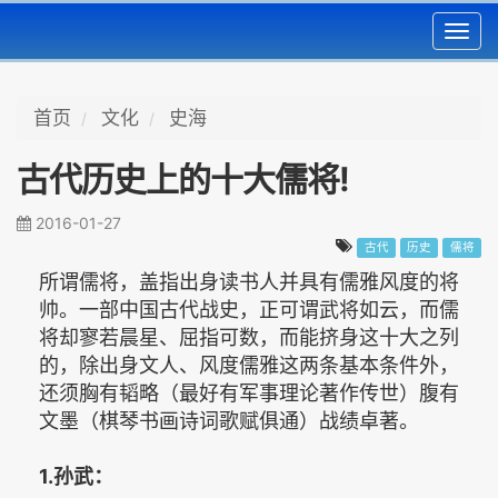
Toggl
navig
首页
文化
史海
古代历史上的十大儒将!
2016-01-27
古代
历史
儒将
所谓儒将，盖指出身读书人并具有儒雅风度的将
帅。一部中国古代战史，正可谓武将如云，而儒
将却寥若晨星、屈指可数，而能挤身这十大之列
的，除出身文人、风度儒雅这两条基本条件外，
还须胸有韬略（最好有军事理论著作传世）腹有
文墨（棋琴书画诗词歌赋俱通）战绩卓著。
1.孙武：