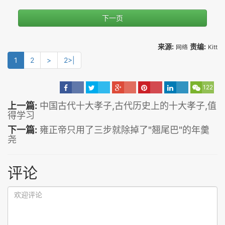
下一页
来源:
责编:
网络
Kitt
1
2
>
2>|
122
上一篇:
中国古代十大孝子,古代历史上的十大孝子,值
得学习
下一篇:
雍正帝只用了三步就除掉了"翘尾巴"的年羹
尧
评论