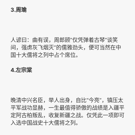
3.周瑜
人谚曰：曲有误，周郎顾”仅凭弹着古琴“谈笑
间，强虏灰飞烟灭”的儒雅劲头，便可当然在中
国十大儒将之列中占个席位。
4.左宗棠
晚清中兴名臣，举人出身，自比“今亮”，镇压太
平军战功显赫，一生最值得骄傲的战绩是入疆平
定阿古柏叛乱，收复新疆之战。仅凭此一项即可
入选中国战史十大儒将之列。