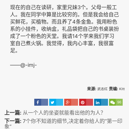
现在的自己在读研，家里兄妹3个。父母一般工
人。我在同学中算是比较穷的。但是我会给自己
买鲜花，买植物。而且养了4条金鱼。我用粉色
系的小挂件，收纳盒，礼品袋把自己的书桌装扮
成了一个粉色的天堂。我请14个学来我们学习
室自己煮火锅。我觉得，我内心丰富，我很富
足。
——@-imj-
来源:
责编:
武志红
Kitt
96
上一篇:
从一个人的坐姿就能看出他的为人？
下一篇:
7个你不知道的细节,决定着你给人的“第一印
象”