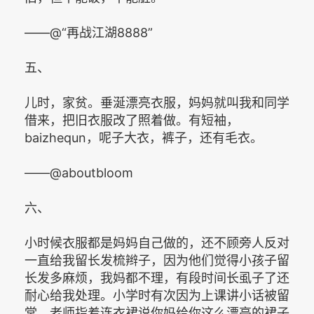
——@“再战江湖8888”
五、
儿时，家贫。垂涎漂亮衣服，妈妈就叫我和同学
借来，把旧衣服改了照着做。有短袖，
baizhequn，呢子大衣，裤子，还有毛衣。
——@aboutbloom
六、
小时候衣服都是妈妈自己做的，还不顾旁人反对
一直给我留长发梳辫子，因为他们觉得小孩子留
长发多麻烦，我妈都不理，有段时间长虱子了还
耐心给我处理。小学时有次因为上课讲小话被留
堂，老师指着连衣裙说你妈给你这么漂亮的裙子