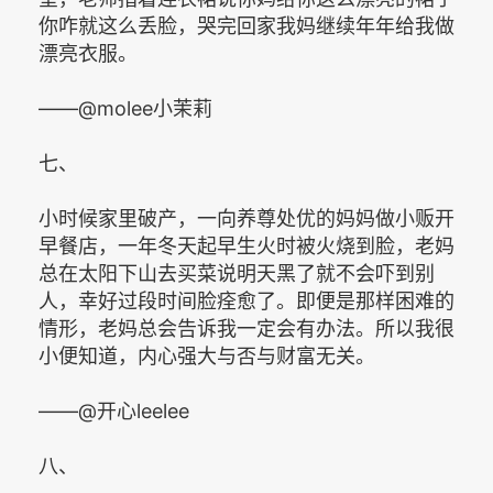
你咋就这么丢脸，哭完回家我妈继续年年给我做
漂亮衣服。
——@molee小茉莉
七、
小时候家里破产，一向养尊处优的妈妈做小贩开
早餐店，一年冬天起早生火时被火烧到脸，老妈
总在太阳下山去买菜说明天黑了就不会吓到别
人，幸好过段时间脸痊愈了。即便是那样困难的
情形，老妈总会告诉我一定会有办法。所以我很
小便知道，内心强大与否与财富无关。
——@开心leelee
八、