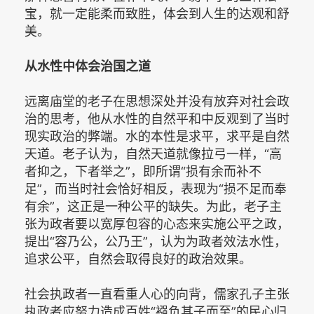
宝，就一定能柔而致胜，体会到人生的达观和舒
美。
从水性中体会治国之道
远离庙堂的老子在思想深处并没有放弃对社会政
治的思考，他从水性的自然平和中反观到了当时
现实政治的弊端。水的本性是求平，求平是自然
天道。老子认为，自然天道就像拉弓一样，“高
者抑之，下者举之”，即所谓“损有余而补不
足”，而当时社会恰好相反，表现为“损不足而奉
有余”，这正是一种公平的缺失。为此，老子主
张为政者要以宽厚包容的心态来实施公平之政，
提出“容乃公，公乃王”，认为为政者效法水性，
追求公平，自然会取得良好的政治效果。
社会执政者一直看重人心的向背，儒家孔子主张
执政者应努力造成百姓“襁负其子而至”的民心归