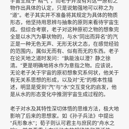
宇宙生成于“精气”，而老子并没有对这一原初之
物作出具体的认定，只是说勉强地可以称之为
“道”。老子其实并不准备将其规定为具体的物质
形态，他坚持用思辨与抽象的原则来看待宇宙生
成。但综合考察，老子对这种原初之物的想象完
全是以水汽为摹状物的，与水“同出而异名”的汽
正是一种无色无声、无形无状之态，在感觉经验
的范围内，属似无而有、似有而无的东西。老子
在论天地之道时发问：“孰能浊以澄？静之徐
清。”更是明确地将水作为意指之物。应该说，
无论老子关于宇宙的原初想象究系何状，他关于
有无关系思想的形成，以及对“无”的根本性描
述，明显是受到“汽”与“水”交互变化的启发，他
是从水的形态变化中推测宇宙生成过程的。
老子对水及其特性深切体悟的思维方法，极大地
影响了后来的思想家。如《孙子兵法》中提出
“兵形象水”；荀子则认可君主与庶民的“舟水之