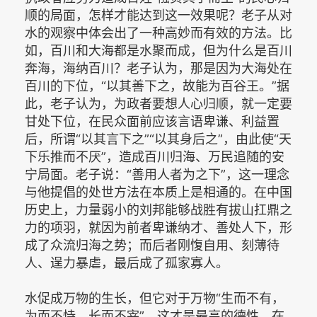
顺的局面，怎样才能达到这一效果呢？老子从对
水的观察中体会出了一种高妙而有效的方法。比
如，百川和大海都是水聚而成，但为什么是百川
奔海，海纳百川？老子认为，那是因为大海处在
百川的下位，“以其善下之，故能为百谷王。”据
此，老子认为，为政者要想人心归顺，就一定要
甘处下位，在民众面前应该言语卑谦、利益置
后，所谓“以其言下之”“以其身后之”，由此使“天
下乐推而不厌”，造成百川归海、万民追随的安
宁局面。老子说：“善用人者为之下”，这一理念
与他提倡的处世方法在本质上是相通的。在中国
历史上，力量弱小的刘邦能够战胜有拔山扛鼎之
力的项羽，就因为前者卑谦纳才、善处人下，形
成了众流归海之势；而后者刚愎自用、刻薄待
人、逞力暴虐，最后成了孤家寡人。
水促成万物的生长，但它对于万物“生而不有，
为而不恃，长而不宰”，这才是最高的德性。在