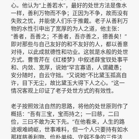
心。他认为“上善若水”，最好的处世方法是像水
一样，善利万物而不争；正因为不争，故而没有
失败之忧，并能使人们乐于推戴。老子从善利万
物的水性引申出了宽厚的为人之道，他主张：
“善者，吾善之；不善者，吾亦善之，德善矣！”
即对那些与自己友好的和不友好的人，都以善意
对待，以此成就德性和功业。这就是水般的处世
方式。曹雪芹在《红楼梦》中叙述薛宝钗处事平
和、内敛、宽厚，说她“罕言寡语，人谓藏愚；
安分随时，自云守拙。”又说她“不比黛玉孤高自
许，目下无尘，故比黛玉大得下人之心。”这一
情况客观上印证了老子处世方式的有效性。
老子按照效法自然的思路，将他的处世原则作了
概括：“吾有三宝，宝而持之；一曰慈，二曰
俭，三曰不敢为天下先。”在他看来，人生的路
途艰难崎岖，世事难料，但一个人只要持有如水
那样慈善利物、俭朴单纯、守弱不争的三件法