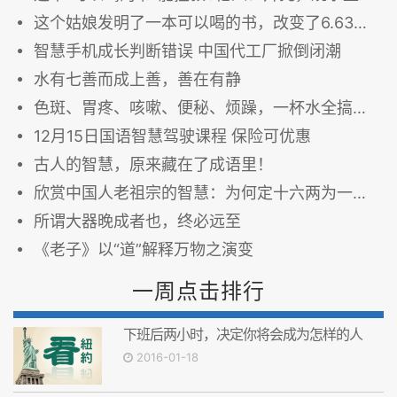
这个姑娘发明了一本可以喝的书，改变了6.63亿人的命运
智慧手机成长判断错误 中国代工厂掀倒闭潮
水有七善而成上善，善在有静
色斑、胃疼、咳嗽、便秘、烦躁，一杯水全搞定！
12月15日国语智慧驾驶课程 保险可优惠
古人的智慧，原来藏在了成语里！
欣赏中国人老祖宗的智慧：为何定十六两为一斤？筷子为何长7寸6分？
所谓大器晚成者也，终必远至
《老子》以“道”解释万物之演变
一周点击排行
下班后两小时，决定你将会成为怎样的人
2016-01-18