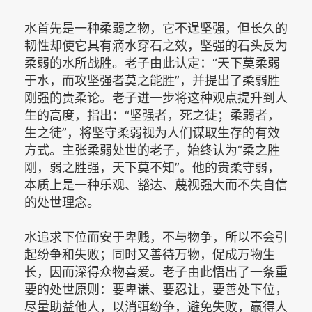
水首先是一种柔弱之物，它不逞坚强，但长久的
韧性却使它具有滴水穿石之效，坚强的石头反为
柔弱的水所战胜。老子由此认定：“天下莫柔弱
于水，而攻坚强者莫之能胜”，并提出了柔弱胜
刚强的贵柔论。老子进一步将这种观点提升到人
生的高度，指出：“坚强者，死之徒；柔弱者，
生之徒”，将坚守柔弱视为人们谋取生存的有效
方式。主张柔弱处世的老子，始终认为“柔之胜
刚，弱之胜强，天下莫不知”。他的贵柔守弱，
本质上是一种乐观、豁达、蔑视强大而不失自信
的处世理念。
水追求下位而安于卑贱，不与物争，所以不会引
起纷争和失败；同时又善待万物，促成万物生
长，因而深得众物喜爱。老子由此悟出了一条重
要的处世原则：要卑谦、要忍让，要善处下位，
尽量助益他人，以消弭纷争，避免失败，赢得人