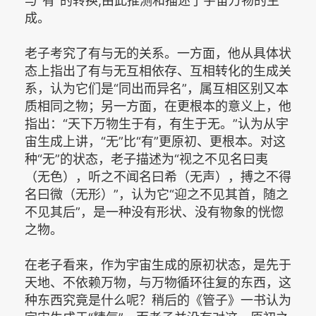
与“有”的转换,由此推测和描述了宇宙万物的生
成。
老子考究了有与无的关系。一方面，他从具体状
态上指出了有与无互相依存、互相转化的生成关
系，认为它们是“同出而异名”，属互相区别又本
质相同之物；另一方面，在更根本的意义上，他
指出：“天下万物生于有，有生于无。”认为从宇
宙生成上讲，“无”比“有”更原初、更根本。对这
种“无”的状态，老子描述为“视之不见名曰夷
（无色），听之不闻名曰希（无声），搏之不得
名曰微（无形）”，认为它“迎之不见其首，随之
不见其后”，是一种没有形状、没有物象的恍惚
之物。
在老子看来，作为宇宙生成的原初状态，是先于
天地、不依赖万物，与万物循环往复的东西，这
种东西究竟是什么呢？稍后的《管子》一书认为