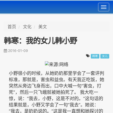
Toggl
navig
首页
文化
美文
韩寒：我的女儿韩小野
2016-01-09
韩寒
女儿
小野很小的时候，从她奶奶那里学会了一套评判
标准，那就是，害虫和益虫。有天我正吃饭，她
突然从旁边飞身而出，口中大喊一句“害虫，打
死”，然后一只飞蛾就被她拍死了。 我大吃一
惊，说：“我去，小野，这是不对的。”这句话的
结果就是，小野又学会了一句“我去”。她说：
“我去，是奶奶说的。”这是我一直想和她探讨的