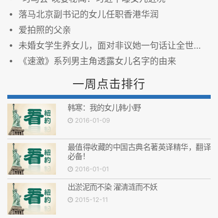
落马北京副书记的女儿任职香港华润
爱拍照的父亲
未婚女学生养女儿，面对非议她一句话让全世界闭嘴
《速激》系列男主角透露女儿名字的由来
一周点击排行
韩寒：我的女儿韩小野
2016-01-09
最值得收藏的中国古典名著英译精华，翻译
必备！
2016-01-01
出淤泥而不染 濯清涟而不妖
2015-12-11