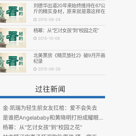
刘德华出道20年来始终维持在67公
斤的精实身材，原来就是靠这样在
养生的！
2015-09-24
杨幂：从“乞讨女孩”到“校园之花”
2015-10-09
北美票房《精灵旅社2》破9月开画
纪录
2015-09-29
过往新闻
金‧凯瑞为轻生前女友扛棺：爱不会失去
是谁把Angelababy和黄晓明打扮成耀眼的星辰
杨幂：从“乞讨女孩”到“校园之花”