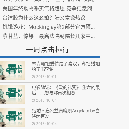
美国年终购物季买气将趋缓 竞争更激烈
台湾腔为什么这幺娘？陆文章掀热议
饥饿游戏：Mockingjay第2部分官方预告片 - “欢迎来到第76届饥饿游戏”
紫甘蓝：惊爆！最高法院副院长儿家中抄出三亿现金
一周点击排行
林青霞把爱情给了秦汉，却把婚姻
给了邢李源
2015-10-01
电影随记：《爱的礼赞》 生命的最
后，只想与妳再次相恋
2015-10-04
结婚不忘公益黄晓明Angelababy喜
饼超有爱
2015-10-04