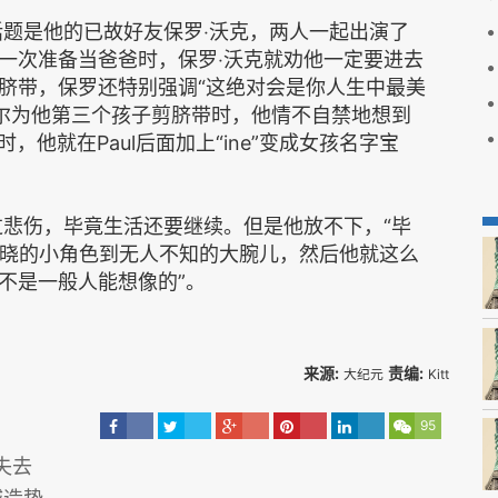
话题是他的已故好友保罗‧沃克，两人一起出演了
一次准备当爸爸时，保罗‧沃克就劝他一定要进去
脐带，保罗还特别强调“这绝对会是你人生中最美
赛尔为他第三个孩子剪脐带时，他情不自禁地想到
，他就在Paul后面加上“ine”变成女孩名字宝
过悲伤，毕竟生活还要继续。但是他放不下，“毕
知晓的小角色到无人不知的大腕儿，然后他就这么
不是一般人能想像的”。
来源:
责编:
大纪元
Kitt
95
失去