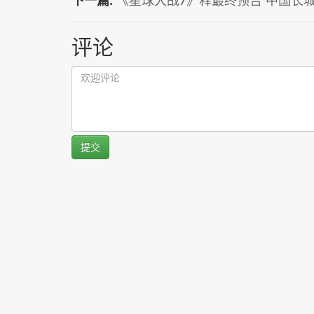
下一篇:
《星球大战7》释最终预告 中国长
评论
提交