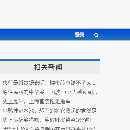
登录
相关新闻
央行最新数据表明：楼市股市蹦不了太高
原住民版的中华民国国歌 （让人感动到喷泪）
史上最牛，上海富婆拖走拖车
乌鸦掉进水池，想不到将它救起的竟然是
史上最搞笑猫咪，笑破肚皮整整3分钟！
因为“天价虾” 黄晓明不在青岛办婚礼(图)