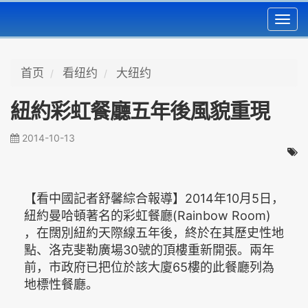
Toggl
navig
首页
看纽约
大纽约
紐約彩虹餐廳五年後風貌重現
2014-10-13
【看中國記者舒馨綜合報導】2014年10月5日，
紐約曼哈頓著名的彩虹餐廳(Rainbow Room)
，在闊別紐約天際線五年後，終於在其歷史性地
點、洛克斐勒廣場30號的頂樓重新開張。兩年
前，市政府已把位於該大廈65樓的此餐廳列為
地標性餐廳。