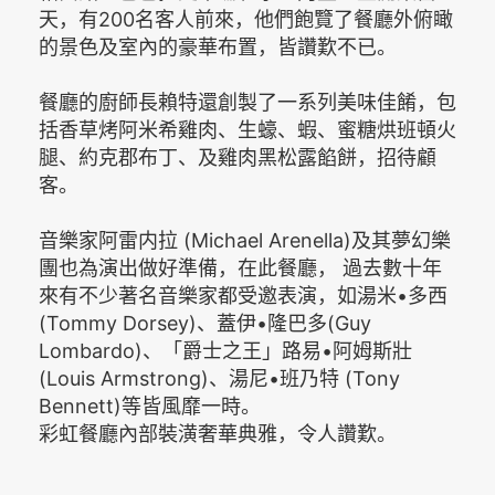
天，有200名客人前來，他們飽覽了餐廳外俯瞰
的景色及室內的豪華布置，皆讚歎不已。
餐廳的廚師長賴特還創製了一系列美味佳餚，包
括香草烤阿米希雞肉、生蠔、蝦、蜜糖烘班頓火
腿、約克郡布丁、及雞肉黑松露餡餅，招待顧
客。
音樂家阿雷内拉 (Michael Arenella)及其夢幻樂
團也為演出做好準備，在此餐廳， 過去數十年
來有不少著名音樂家都受邀表演，如湯米•多西
(Tommy Dorsey)、蓋伊•隆巴多(Guy
Lombardo)、「爵士之王」路易•阿姆斯壯
(Louis Armstrong)、湯尼•班乃特 (Tony
Bennett)等皆風靡一時。
彩虹餐廳內部裝潢奢華典雅，令人讚歎。