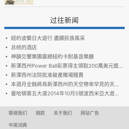
过往新闻
紐約波蘭日大遊行 盡顯民族風采
总统的酒店
神韻交響樂團震撼紐約卡耐基音樂廳
新澤西州Power Ball彩票得主領取200萬美元獎金
新澤西州法院批准破產賭場賤賣
本週月全蝕將爲新澤西州的天空帶來罕見的天文現象
曼哈頓第五大道2014年10月5號波西米亞大遊行采風
联络我们
捐款
关于我们
网站广告
中英词典