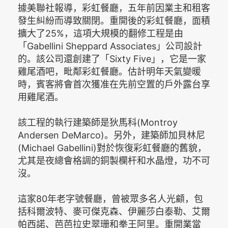
據美聯社報導，彩虹餐廳，五年前因業主和租客
發生糾紛而導致關閉。重開後的彩虹餐廳，面積
擴大了25%，這項大規模的翻修工程是由
「Gabellini Sheppard Associates」公司設計
的。該公司還創建了「Sixty Five」，它是一家
雞尾酒吧，毗鄰彩虹餐廳。估計明年天氣變暖
時，賓客將會首次獲准在先前空置的戶外露台享
用雞尾酒。
該工程的執行建築師是狄馬科(Montroy
Andersen DeMarco)。另外，建築師加貝林尼
(Michael Gabellini)對於恢復彩虹餐廳的舊貌，
尤其是夜總會格調的銅製欄杆和水晶燈，功不可
沒。
這家80年老字號餐廳，曾被眾多名人光顧，包
括科爾波特、麥可傑克森、伊麗莎白泰勒、艾爾
帕西諾、芭芭拉史翠珊和拳王阿里。重開業當