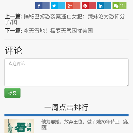
114
上一篇:
揭秘巴黎恐袭案逃亡女犯：辣妹沦为恐怖分
子/图
下一篇:
冰天雪地！极寒天气困扰美国
评论
提交
一周点击排行
他为娶她，放弃王位，做了她70年侍卫（组
图）