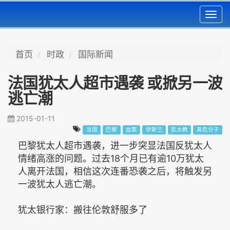
Toggl
navig
首页
时政
国际新闻
法国犹太人超市遇袭 或掀另一波
逃亡潮
2015-01-11
法国
巴黎
血案
伊斯兰
犹太教
高危分子
巴黎犹太人超市遇袭，进一步突显法国反犹太人
情绪高涨的问题。过去18个月已有逾10万犹太
人离开法国，相信这次连番恐袭之后，将触发另
一波犹太人逃亡潮。
犹太银行家：搬往伦敦舒服多了