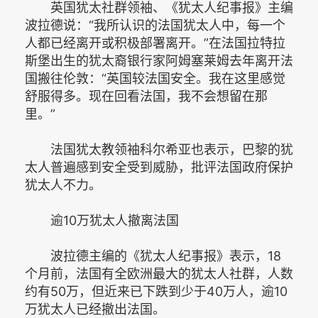
英国犹太社群领袖、《犹太人纪事报》主编
波拉德说：“我所认识的法国犹太人中，每一个
人都已经离开或积极部署离开。”在法国拉特拉
斯堡出生的犹太裔银行家阿姆塞莱姆去年离开法
国搬往伦敦：“英国较法国安全。我在这里感觉
舒服得多。现在回看法国，我不会想留在那
里。”
法国犹太教领袖科尔希亚也表示，巴黎的犹
太人普遍感到安全受到威胁，批评法国政府保护
犹太人不力。
逾10万犹太人撤离法国
波拉德主编的《犹太人纪事报》表示，18
个月前，法国有全欧洲最大的犹太人社群，人数
约有50万，但近来已下跌到少于40万人，逾10
万犹太人已经撤出法国。