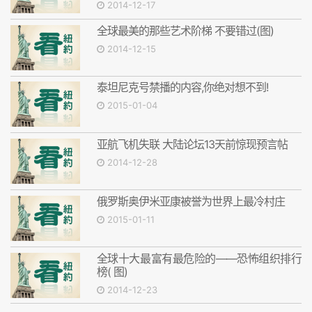
2014-12-17
全球最美的那些艺术阶梯 不要错过(图)
2014-12-15
泰坦尼克号禁播的内容,你绝对想不到!
2015-01-04
亚航飞机失联 大陆论坛13天前惊现预言帖
2014-12-28
俄罗斯奥伊米亚康被誉为世界上最冷村庄
2015-01-11
全球十大最富有最危险的——恐怖组织排行
榜( 图)
2014-12-23