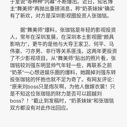
于室说”等种种“内幕”不断爆出。近日，知名博
主“舞美师”再抛出重磅消息，称“奶茶妹妹”确实
有了新欢，对方是深圳影视圈投资人张珈铭。
据“舞美师”爆料，张珈铭是年轻的影视投资
人，常年在深圳发展，在深圳本土影视圈“颇具
影响力”，更牛的是他与大导王家卫、何平、马
伟豪、刁亦男、非行等关系匪浅，这两年更投资
了不少影视项目。从“舞美师”贴出的照片看，张
珈铭较刘强东明显帅气年轻一些，再联系之前
“奶茶”一心想进娱乐圈的爆料，她踢掉刘强东转
投张珈铭的怀抱也就不足为奇了。有网友评论：
“原来刘boss只是炮灰啊，为他人做嫁衣裳！只
是不知这位张珈铭的财力是否可以超越刘
boss？！”截止到发稿时，“奶茶妹妹”和张珈铭
双方都没有对此作出回应。