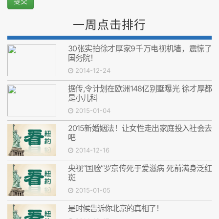
提交
一周点击排行
30张实拍徐才厚家9千万电视机墙，震惊了
国务院！
2014-12-24
据传,令计划在欧洲148亿别墅曝光 徐才厚都
是小儿科
2015-01-04
2015新婚姻法！让女性走出家庭投入社会去
吧
2014-12-16
央视“国脸”罗京传死于爱滋病 死前满身泛红
斑
2015-01-05
是时候告诉你北京的真相了！