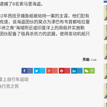
逮捕了6名索马里海盗。
2年西班牙捕鱼船被劫持一案的主谋，他们犯有
充道，该海盗团伙的窝点为津巴布韦首都哈拉雷
非洲之角”海域附近或印度洋上的商船并实施勒
团伙配备了极具杀伤力的武器，使用发动机船只
责编:
Lisa
91
爱上自行车运动
飞行员之死