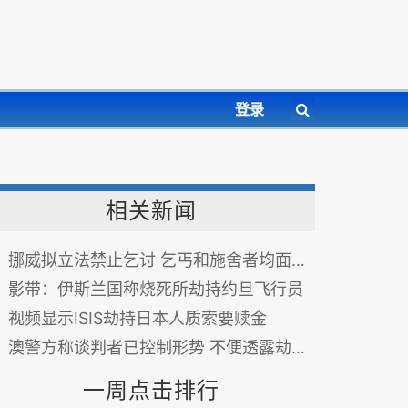
登录
相关新闻
挪威拟立法禁止乞讨 乞丐和施舍者均面临监禁惩罚
影带：伊斯兰国称烧死所劫持约旦飞行员
视频显示ISIS劫持日本人质索要赎金
澳警方称谈判者已控制形势 不便透露劫持者身份
一周点击排行