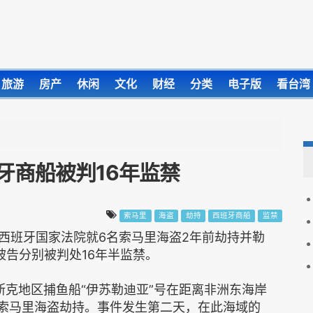
旅游
房产
休闲
文化
财经
分类
电子版
看台湾
牙商船被判16年监禁
索马里
海盗
劫持
西班牙商船
监禁
，西班牙国家法院就6名索马里海盗2年前劫持并勒
被告分别被判处16年半监禁。
斯克地区捕鱼船“伊苏勒迪亚”号在距离非洲东海岸
伙索马里海盗劫持。事件发生第二天，在此海域的