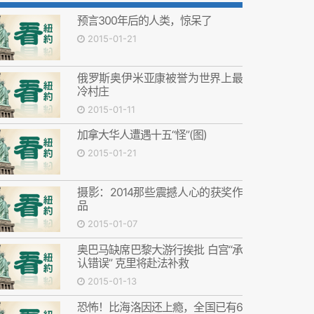
预言300年后的人类，惊呆了
2015-01-21
俄罗斯奥伊米亚康被誉为世界上最
冷村庄
2015-01-11
加拿大华人遭遇十五“怪”(图)
2015-01-21
摄影：2014那些震撼人心的获奖作
品
2015-01-07
奥巴马缺席巴黎大游行挨批 白宫“承
认错误” 克里将赴法补救
2015-01-13
恐怖！比海洛因还上瘾，全国已有6