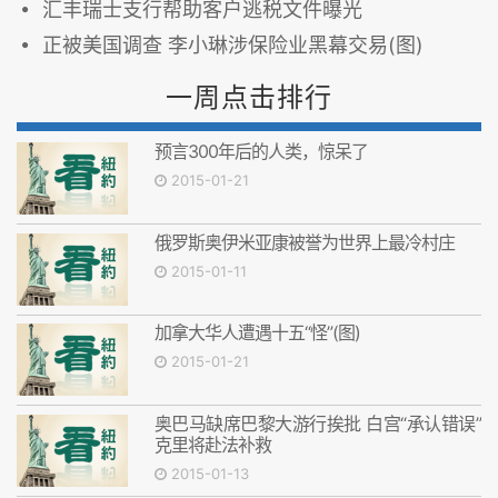
汇丰瑞士支行帮助客户逃税文件曝光
正被美国调查 李小琳涉保险业黑幕交易(图)
一周点击排行
预言300年后的人类，惊呆了
2015-01-21
俄罗斯奥伊米亚康被誉为世界上最冷村庄
2015-01-11
加拿大华人遭遇十五“怪”(图)
2015-01-21
奥巴马缺席巴黎大游行挨批 白宫“承认错误”
克里将赴法补救
2015-01-13