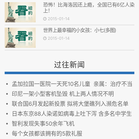
恐怖！比海洛因还上瘾，全国已有6亿人染
上！
2015-01-14
世界上最幸福的小女孩：小七(多图)
2015-01-14
过往新闻
孟加拉国一医院一天死10名儿童 亲属：治疗不当
印尼一架小型客机坠毁 机上两人情况不明
联合国6月发起新投票 拟将大堡礁列入濒危名单
日本东京88人染诺如病毒上吐下泻 含多名中学生
智利发现失事50余年飞机
每个女孩都该拥有的5款礼服