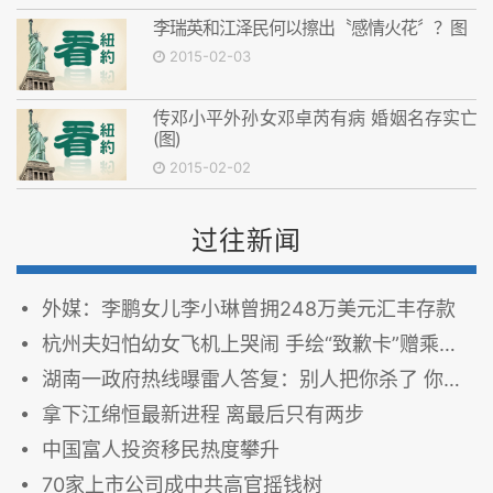
李瑞英和江泽民何以擦出〝感情火花〞？图
2015-02-03
传邓小平外孙女邓卓芮有病 婚姻名存实亡
(图)
2015-02-02
过往新闻
外媒：李鹏女儿李小琳曾拥248万美元汇丰存款
杭州夫妇怕幼女飞机上哭闹 手绘“致歉卡”赠乘客(图)
湖南一政府热线曝雷人答复：别人把你杀了 你都没法
拿下江绵恒最新进程 离最后只有两步
中国富人投资移民热度攀升
70家上市公司成中共高官摇钱树