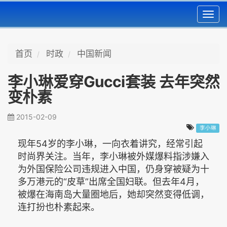
Toggl
navig
首页
时政
中国新闻
李小琳爱穿Gucci套装 去年突然
变朴素
2015-02-09
李小琳
现年54岁的李小琳，一向衣着讲究，经常引起
时尚界关注。当年，李小琳被外媒爆料指涉嫌入
为外国保险公司违规进入中国，仍身穿被疑为十
多万港元的“皮草”出席全国妇联。但去年4月，
被爆在海南岛大量圈地后，她却突然变得低调，
连打扮也朴素起来。