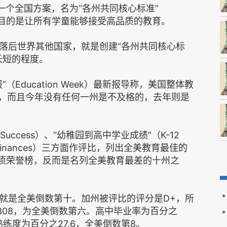
）已经创建一个全国方案，名为“各州共同核心标准”
ards），目的是让所有学童能够接受高品质的教育。
落后世界其他国家，就是创建“各州共同核心标
长短的程度。
Education Week）最新报导称，美国整体教
C，而且今年没有任何一州是不及格的，去年则是
r Success）、“幼稚园到高中学业成绩”（K-12
ol Finances）三方面作评比，列出全美教育最佳的
这项荣誉榜，反而是名列全美教育最差的十州之
就是全美倒数第十。加州被评比的评分是D+，所
，308，为全美倒数第六。高中毕业率为百分之
练度为百分之27.6，全美倒数第8。