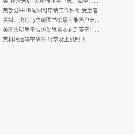
美“花滑天后”关颖珊新年心愿：渴望生个羊宝宝（图）
美部分H-1B配偶可申请工作许可 受惠者大呼解脱 （图）
美媒：奥巴马总统图书馆最可能落户芝加哥大学
美国失明男子装仿生眼首次看到妻子：你真美(图)
美机场运输带故障 行李没上机照飞