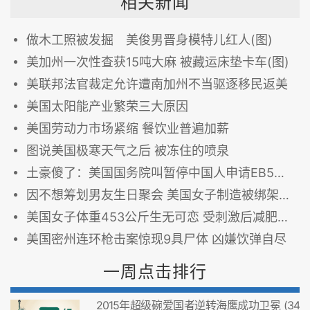
相关新闻
做木工照被发掘 美俊男晋身模特儿红人(图)
美加州一次性查获15吨大麻 被藏运床垫卡车(图)
美联邦法官裁定允许遭南加州不当驱逐移民返美
美国太阳能产业繁荣三大原因
美国劳动力市场紧缩 餐饮业普遍加薪
图说美国极寒天气之后 被冻住的喷泉
土豪傻了：美国国务院叫暂停中国人申请EB5投资移民
因不想筹划男友生日聚会 美国女子制造被绑架假象
美国女子体重453公斤生无可恋 受刺激后减肥至90公斤(图)
美国密州连环枪击案惊现9具尸体 凶嫌饮弹自尽
一周点击排行
2015年超级碗爱国者逆转海鹰成功卫冕 (34