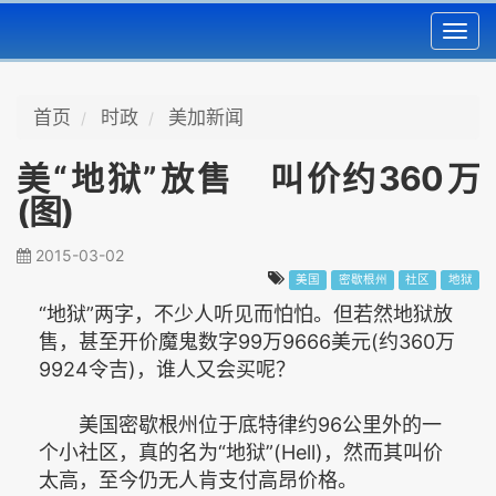
Toggl
navig
首页
时政
美加新闻
美“地狱”放售 叫价约360万
(图)
2015-03-02
美国
密歇根州
社区
地狱
“地狱”两字，不少人听见而怕怕。但若然地狱放
售，甚至开价魔鬼数字99万9666美元(约360万
9924令吉)，谁人又会买呢？
美国密歇根州位于底特律约96公里外的一
个小社区，真的名为“地狱”(Hell)，然而其叫价
太高，至今仍无人肯支付高昂价格。