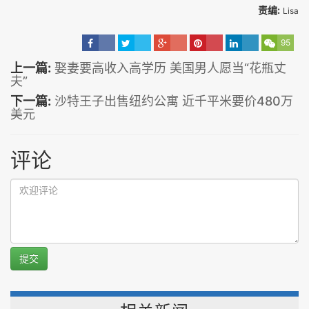
责编:
Lisa
95
上一篇:
娶妻要高收入高学历 美国男人愿当“花瓶丈
夫”
下一篇:
沙特王子出售纽约公寓 近千平米要价480万
美元
评论
提交