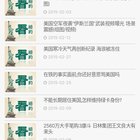
图)
2015-02-03
美国空军夜袭“伊斯兰国”武装视频曝光 场景
震撼(组图/视频)
2015-02-12
美国寒冷天气再创新纪录 海浪被冻住
2015-02-27
在铁的事实面前,你还好意思骂美国吗
2015-02-25
不能长期居住美国,怎样维持绿卡身份?
2015-02-09
2560万大手笔购3康斗 日林集团王文良大有
来头
2015-02-08